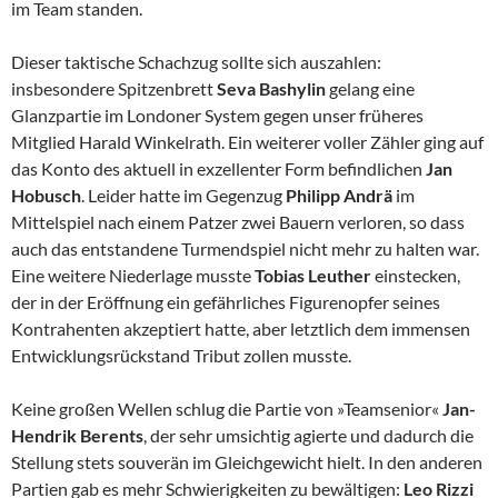
im Team standen.
Dieser taktische Schachzug sollte sich auszahlen:
insbesondere Spitzenbrett
Seva Bashylin
gelang eine
Glanzpartie im Londoner System gegen unser früheres
Mitglied Harald Winkelrath. Ein weiterer voller Zähler ging auf
das Konto des aktuell in exzellenter Form befindlichen
Jan
Hobusch
. Leider hatte im Gegenzug
Philipp Andrä
im
Mittelspiel nach einem Patzer zwei Bauern verloren, so dass
auch das entstandene Turmendspiel nicht mehr zu halten war.
Eine weitere Niederlage musste
Tobias Leuther
einstecken,
der in der Eröffnung ein gefährliches Figurenopfer seines
Kontrahenten akzeptiert hatte, aber letztlich dem immensen
Entwicklungsrückstand Tribut zollen musste.
Keine großen Wellen schlug die Partie von »Teamsenior«
Jan-
Hendrik Berents
, der sehr umsichtig agierte und dadurch die
Stellung stets souverän im Gleichgewicht hielt. In den anderen
Partien gab es mehr Schwierigkeiten zu bewältigen:
Leo Rizzi