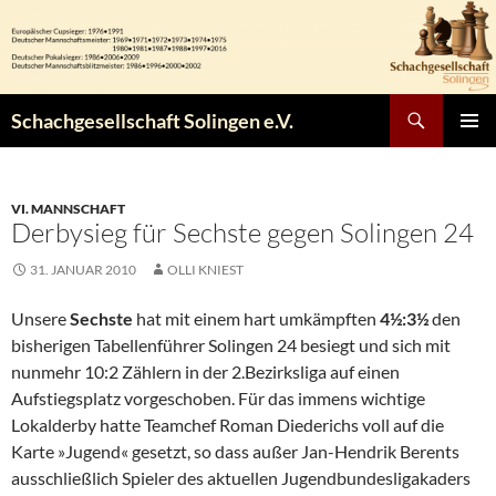
Zum
Inhalt
springen
Suchen
Schachgesellschaft Solingen e.V.
PRIMÄR
MENÜ
VI. MANNSCHAFT
Derbysieg für Sechste gegen Solingen 24
31. JANUAR 2010
OLLI KNIEST
Unsere
Sechste
hat mit einem hart umkämpften
4½:3½
den
bisherigen Tabellenführer Solingen 24 besiegt und sich mit
nunmehr 10:2 Zählern in der 2.Bezirksliga auf einen
Aufstiegsplatz vorgeschoben. Für das immens wichtige
Lokalderby hatte Teamchef Roman Diederichs voll auf die
Karte »Jugend« gesetzt, so dass außer Jan-Hendrik Berents
ausschließlich Spieler des aktuellen Jugendbundesligakaders