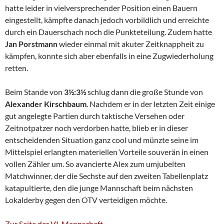
hatte leider in vielversprechender Position einen Bauern
eingestellt, kämpfte danach jedoch vorbildlich und erreichte
durch ein Dauerschach noch die Punkteteilung. Zudem hatte
Jan Porstmann
wieder einmal mit akuter Zeitknappheit zu
kämpfen, konnte sich aber ebenfalls in eine Zugwiederholung
retten.
Beim Stande von
3½:3½
schlug dann die große Stunde von
Alexander Kirschbaum
. Nachdem er in der letzten Zeit einige
gut angelegte Partien durch taktische Versehen oder
Zeitnotpatzer noch verdorben hatte, blieb er in dieser
entscheidenden Situation ganz cool und münzte seine im
Mittelspiel erlangten materiellen Vorteile souverän in einen
vollen Zähler um. So avancierte Alex zum umjubelten
Matchwinner, der die Sechste auf den zweiten Tabellenplatz
katapultierte, den die junge Mannschaft beim nächsten
Lokalderby gegen den OTV verteidigen möchte.
Zur Seite der VI. Mannschaft