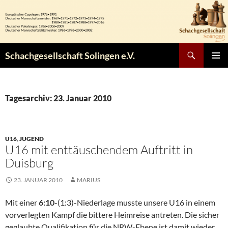
Zum
Inhalt
springen
Suchen
Schachgesellschaft Solingen e.V.
PRIMÄR
MENÜ
Tagesarchiv: 23. Januar 2010
U16
,
JUGEND
U16 mit enttäuschendem Auftritt in
Duisburg
23. JANUAR 2010
MARIUS
Mit einer
6:10
-(1:3)-Niederlage musste unsere U16 in einem
vorverlegten Kampf die bittere Heimreise antreten. Die sicher
geglaubte Qualifikation für die NRW-Ebene ist damit wieder