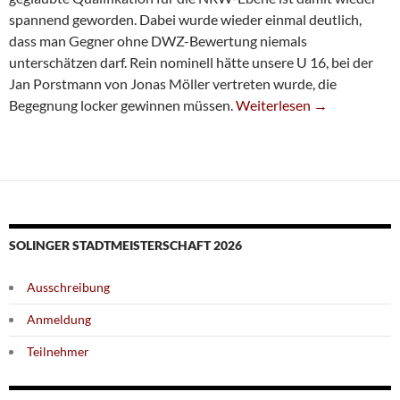
spannend geworden. Dabei wurde wieder einmal deutlich,
dass man Gegner ohne DWZ-Bewertung niemals
unterschätzen darf. Rein nominell hätte unsere U 16, bei der
Jan Porstmann von Jonas Möller vertreten wurde, die
U16 Mit Enttäuschendem Au
Begegnung locker gewinnen müssen.
Weiterlesen
→
SOLINGER STADTMEISTERSCHAFT 2026
Ausschreibung
Anmeldung
Teilnehmer