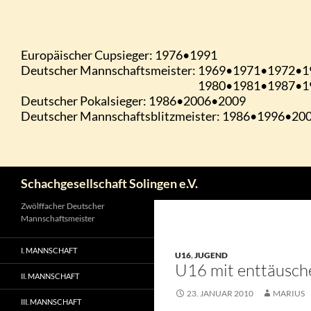
Zum
Inhalt
springen
Suchen
Schachgesellschaft Solingen e.V.
Zwölffacher Deutscher
Mannschaftsmeister
I. MANNSCHAFT
U16
,
JUGEND
U16 mit enttäusch
II. MANNSCHAFT
23. JANUAR 2010
MARIUS
III. MANNSCHAFT