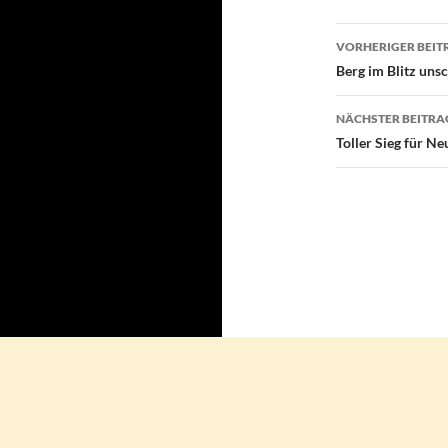
Beitragsn
VORHERIGER BEIT
Berg im Blitz uns
NÄCHSTER BEITRA
Toller Sieg für Ne