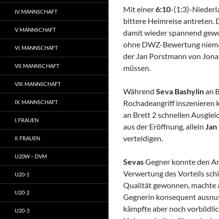
Mit einer
6:10
-(1:3)-Nieder
IV. MANNSCHAFT
bittere Heimreise antreten. 
V. MANNSCHAFT
damit wieder spannend gewo
ohne DWZ-Bewertung niemals 
VI. MANNSCHAFT
der Jan Porstmann von Jonas
VII. MANNSCHAFT
müssen.
VIII. MANNSCHAFT
Während
Seva Bashylin
an B
Rochadeangriff inszenieren 
IX. MANNSCHAFT
an Brett 2 schnellen Ausglei
I. FRAUEN
aus der Eröffnung, allein
Jan
verteidigen.
II. FRAUEN
U20W – DVM
Sevas
Gegner konnte den An
Verwertung des Vorteils schi
U20-1
Qualität gewonnen, machte a
U20-2
Gegnerin konsequent ausnutzt
kämpfte aber noch vorbildlic
U20-3