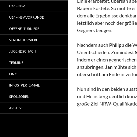
Linie erarbeitet, übersah ab
U16 – NSV
Bauern kostete. So mühte er 
dem alle Ergebnisse denkba
U14 – NSV VORRUNDE
letztlich aber noch der grö
OFFENE TURNIERE
Gegners beugen.
VEREINSTURNIERE
Nachdem auch
Philipp
die W
JUGENDSCHACH
Unentschieden. Zumindest
indem er einen gegnerischen
TERMINE
anzubringen.
Jan
mühte sich 
überschritt am Ende in verlor
LINKS
INFOS PER E-MAIL
Nun sind in den beiden auss
und Heinsberg deutlich konz
SPONSOREN
große Ziel NRW-Qualifikatio
ARCHIVE