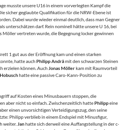
lage musste unsere U16 in einem vorverlegten Kampf die
Die sicher geglaubte Qualifikation für die NRW-Ebene ist
rden. Dabei wurde wieder einmal deutlich, dass man Gegner
unterschätzen darf. Rein nominell hätte unsere U 16, bei
 Möller vertreten wurde, die Begegnung locker gewinnen
rett 1 gut aus der Eröffnung kam und einen starken
konnte, hatte auch
Philipp Andrä
mit den schwarzen Steinen
ch erzielen können. Auch
Jonas Möller
kam mit Raumvorteil
 Hobusch
hatte eine passive Caro-Kann-Position zu
griff auf Kosten eines Minusbauern stoppen, die
en aber nicht so einfach. Zwischenzeitlich hatte
Philipp
eine
ber einen unvorsichtigen Verteidigungszug, den seine
e: Philipp verblieb in einem Endspiel mit Minusfigur,
h weiter.
Jan
hatte sich derweil eine Auffangstellung in der c-