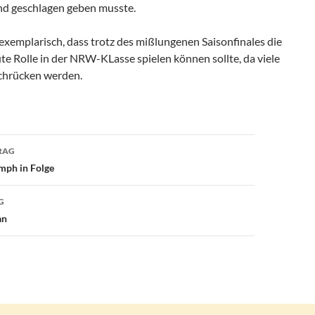
nd geschlagen geben musste.
exemplarisch, dass trotz des mißlungenen Saisonfinales die
ute Rolle in der NRW-KLasse spielen können sollte, da viele
nachrücken werden.
avigation
RAG
mph in Folge
G
an