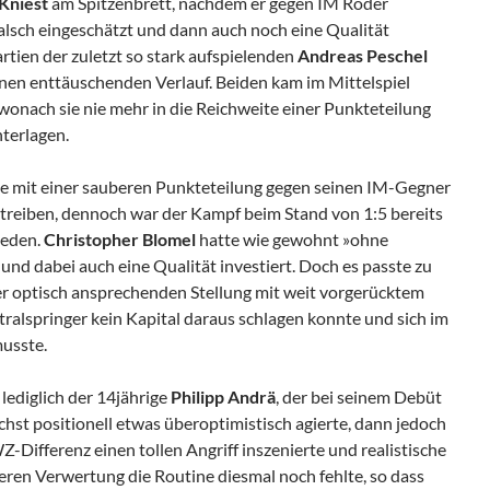
 Kniest
am Spitzenbrett, nachdem er gegen IM Röder
 falsch eingeschätzt und dann auch noch eine Qualität
artien der zuletzt so stark aufspielenden
Andreas Peschel
en enttäuschenden Verlauf. Beiden kam im Mittelspiel
wonach sie nie mehr in die Reichweite einer Punkteteilung
terlagen.
e mit einer sauberen Punkteteilung gegen seinen IM-Gegner
reiben, dennoch war der Kampf beim Stand von 1:5 bereits
ieden.
Christopher Blomel
hatte wie gewohnt »ohne
nd dabei auch eine Qualität investiert. Doch es passte zu
ner optisch ansprechenden Stellung mit weit vorgerücktem
ralspringer kein Kapital daraus schlagen konnte und sich im
usste.
 lediglich der 14jährige
Philipp Andrä
, der bei seinem Debüt
ächst positionell etwas überoptimistisch agierte, dann jedoch
Differenz einen tollen Angriff inszenierte und realistische
ren Verwertung die Routine diesmal noch fehlte, so dass