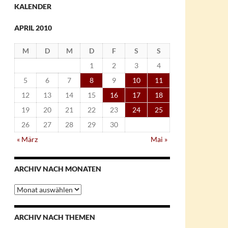
KALENDER
APRIL 2010
M
D
M
D
F
S
S
1
2
3
4
5
6
7
8
9
10
11
12
13
14
15
16
17
18
19
20
21
22
23
24
25
26
27
28
29
30
« März
Mai »
ARCHIV NACH MONATEN
Archiv
nach
Monaten
ARCHIV NACH THEMEN