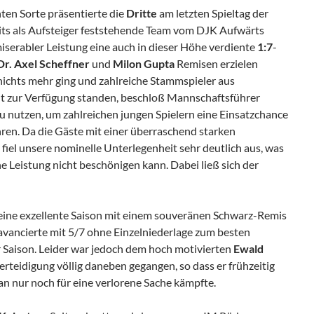
en Sorte präsentierte die
Dritte
am letzten Spieltag der
ts als Aufsteiger feststehende Team vom DJK Aufwärts
iserabler Leistung eine auch in dieser Höhe verdiente
1:7
-
Dr. Axel Scheffner
und
Milon Gupta
Remisen erzielen
nichts mehr ging und zahlreiche Stammspieler aus
t zur Verfügung standen, beschloß Mannschaftsführer
zu nutzen, um zahlreichen jungen Spielern eine Einsatzchance
en. Da die Gäste mit einer überraschend starken
 fiel unsere nominelle Unterlegenheit sehr deutlich aus, was
 Leistung nicht beschönigen kann. Dabei ließ sich der
eine exzellente Saison mit einem souveränen Schwarz-Remis
vancierte mit 5/7 ohne Einzelniederlage zum besten
r Saison. Leider war jedoch dem hoch motivierten
Ewald
rteidigung völlig daneben gegangen, so dass er frühzeitig
tan nur noch für eine verlorene Sache kämpfte.