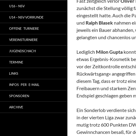
Fast zeitgleich verlor
Oliver
U16 – NSV
zunächst die Stellung völlig
eingestellt hatte. Auch die P
U14 – NSV VORRUNDE
und
Ralph
Blasek
nahmen ein
OFFENE TURNIERE
jeweils ein Bauer abhanden, 
gelangten und chancenlos un
VEREINSTURNIERE
JUGENDSCHACH
Lediglich
Milon Gupta
konnt
etwas Ergebnis-Kosmetik bet
TERMINE
vor der Zeitkontrolle entsch
Rückwärtsgang« angegriffen u
LINKS
diesem Tag, dass er trotz ei
INFOS PER E-MAIL
Freibauern und starkem Zent
Endspiel geschlagen geben m
SPONSOREN
ARCHIVE
Ein Sonderlob verdiente sich
in der vierten Liga zwar zun
mutig trotz 600 Punkten DWZ-
Gewinnchancen besaß, für de