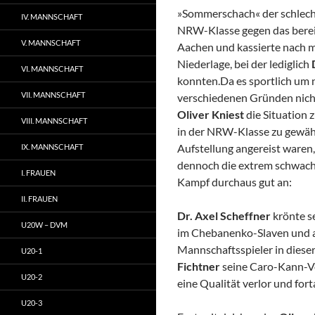
»Sommerschach« der schlecht
IV. MANNSCHAFT
NRW-Klasse gegen das berei
V. MANNSCHAFT
Aachen und kassierte nach m
Niederlage, bei der lediglich
VI. MANNSCHAFT
konnten.
Da es sportlich um 
VII. MANNSCHAFT
verschiedenen Gründen nich
Oliver Kniest
die Situation 
VIII. MANNSCHAFT
in der NRW-Klasse zu gewähr
Aufstellung angereist waren,
IX. MANNSCHAFT
dennoch die extrem schwache
I. FRAUEN
Kampf durchaus gut an:
II. FRAUEN
Dr. Axel Scheffner
krönte s
U20W – DVM
im Chebanenko-Slaven und a
Mannschaftsspieler in diese
U20-1
Fichtner
seine Caro-Kann-Ve
U20-2
eine Qualität verlor und for
U20-3