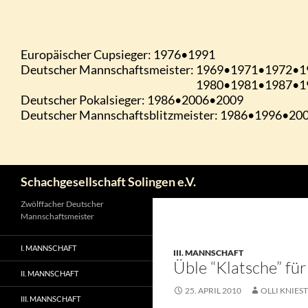
Zum
Inhalt
springen
Suchen
Schachgesellschaft Solingen e.V.
Zwölffacher Deutscher
Mannschaftsmeister
I. MANNSCHAFT
III. MANNSCHAFT
Üble “Klatsche” für
II. MANNSCHAFT
25. APRIL 2010
OLLI KNIEST
III. MANNSCHAFT