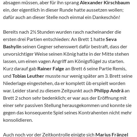
absagen müssen, aber für ihn sprang
Alexander Kirschbaum
ein, der eigentlich in dieser Runde hatte aussetzen wollen;
dafür auch an dieser Stelle noch einmal ein Dankeschön!
Bereits nach 2½ Stunden wurden rasch nacheinander die
ersten drei Partien entschieden: An Brett 1 hatte
Seva
Bashylin
seinen Gegner sehenswert dafür bestraft, dass der
unvorsichtiger Weise seinen König hatte in der Mitte stehen
lassen, um einen vagen Angriff am Königsflügel zu starten.
Kurz darauf gab
Rainer Falge
an Brett 6 seine Partie Remis,
und
Tobias Leuther
musste nur wenig später am 3. Brett seine
Niederlage eingestehen, da er komplett üb erspielt worden
war. Leider stand zu diesem Zeitpunkt auch
Philipp Andrä
an
Brett 2 schon sehr bedenklich; er war aus der Eröffnung mit
einer sehr passiven Stellung herausgekommen und konnte sie
gegen das konsequente Spiel seines Kontrahenten nicht mehr
konsolidieren.
Auch noch vor der Zeitkontrolle einigte sich
Marius Fränzel