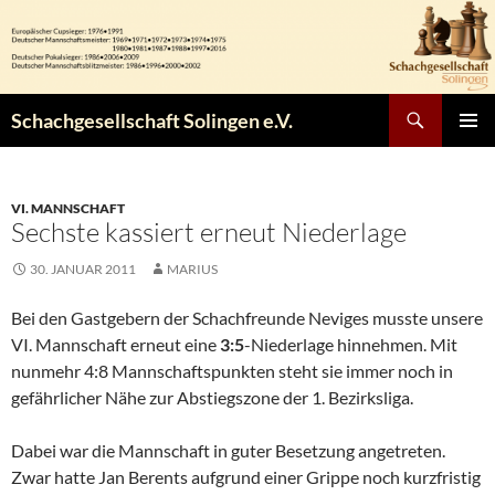
Zum
Inhalt
springen
Suchen
Schachgesellschaft Solingen e.V.
PRIMÄR
MENÜ
VI. MANNSCHAFT
Sechste kassiert erneut Niederlage
30. JANUAR 2011
MARIUS
Bei den Gastgebern der Schachfreunde Neviges musste unsere
VI. Mannschaft erneut eine
3:5
-Niederlage hinnehmen. Mit
nunmehr 4:8 Mannschaftspunkten steht sie immer noch in
gefährlicher Nähe zur Abstiegszone der 1. Bezirksliga.
Dabei war die Mannschaft in guter Besetzung angetreten.
Zwar hatte Jan Berents aufgrund einer Grippe noch kurzfristig