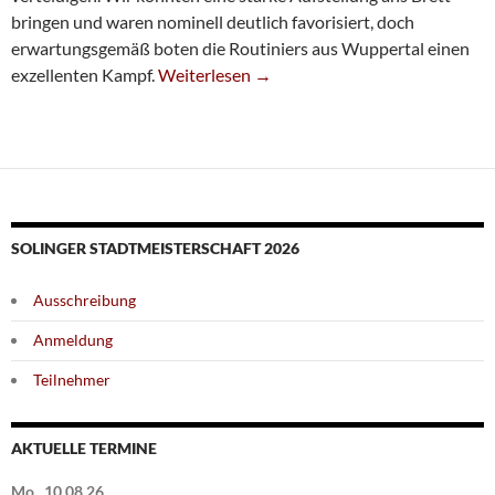
bringen und waren nominell deutlich favorisiert, doch
erwartungsgemäß boten die Routiniers aus Wuppertal einen
SG-Quartett Erneut Bezirks-Pokalsieger
exzellenten Kampf.
Weiterlesen
→
SOLINGER STADTMEISTERSCHAFT 2026
Ausschreibung
Anmeldung
Teilnehmer
AKTUELLE TERMINE
Mo., 10.08.26