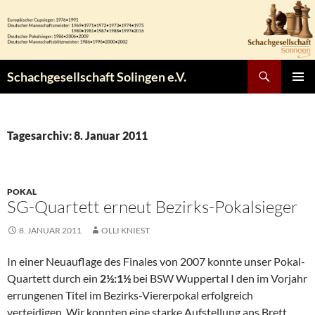
Zum
Inhalt
springen
Suchen
Schachgesellschaft Solingen e.V.
PRIMÄR
MENÜ
Tagesarchiv: 8. Januar 2011
POKAL
SG-Quartett erneut Bezirks-Pokalsieger
8. JANUAR 2011
OLLI KNIEST
In einer Neuauflage des Finales von 2007 konnte unser Pokal-
Quartett durch ein
2½:1½
bei BSW Wuppertal I den im Vorjahr
errungenen Titel im Bezirks-Viererpokal erfolgreich
verteidigen. Wir konnten eine starke Aufstellung ans Brett