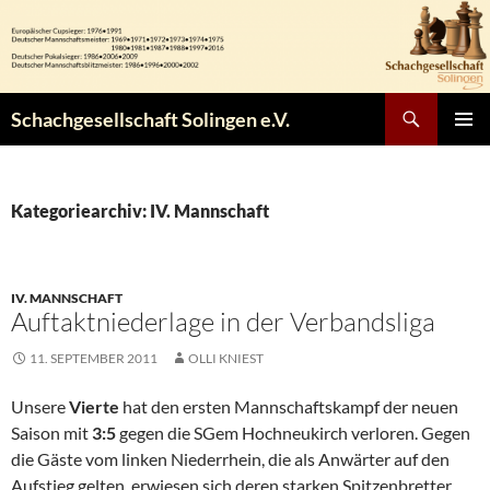
Zum
Inhalt
springen
Suchen
Schachgesellschaft Solingen e.V.
PRIMÄR
MENÜ
Kategoriearchiv: IV. Mannschaft
IV. MANNSCHAFT
Auftaktniederlage in der Verbandsliga
11. SEPTEMBER 2011
OLLI KNIEST
Unsere
Vierte
hat den ersten Mannschaftskampf der neuen
Saison mit
3:5
gegen die SGem Hochneukirch verloren. Gegen
die Gäste vom linken Niederrhein, die als Anwärter auf den
Aufstieg gelten, erwiesen sich deren starken Spitzenbretter