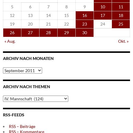
5
6
7
8
9
10
11
12
13
14
15
16
17
18
19
20
21
22
23
24
25
26
27
28
29
30
« Aug.
Okt. »
ARCHIV NACH MONATEN
Archiv
nach
Monaten
ARCHIV NACH THEMEN
Archiv
nach
Themen
RSS-FEEDS
RSS – Beiträge
RSS – Kommentare