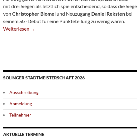
mit drei Siegen als letztlich spielentscheidend, so dass die Siege
von
Christopher Blomel
und Neuzugang
Daniel Reksten
bei
seinem SG-Debüt für eine Punkteteilung zu wenig waren.
Auftaktniederlage In Der Verbandsliga
Weiterlesen
→
SOLINGER STADTMEISTERSCHAFT 2026
Ausschreibung
Anmeldung
Teilnehmer
AKTUELLE TERMINE