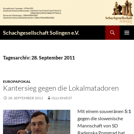
Zum
Inhalt
springen
Suchen
Schachgesellschaft Solingen e.V.
PRIMÄR
MENÜ
Tagesarchiv: 28. September 2011
EUROPAPOKAL
Kantersieg gegen die Lokalmatadoren
28. SEPTEMBER 2011
OLLI KNIEST
Mit einem souveränen
5:1
gegen die slowenische
Mannschaft von SD
Radenska Pomgrad hat