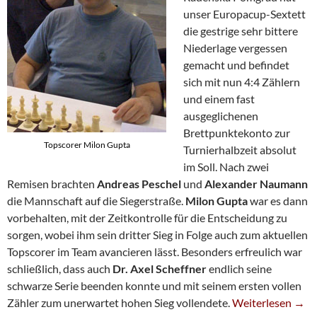
unser Europacup-Sextett
die gestrige sehr bittere
Niederlage vergessen
gemacht und befindet
sich mit nun 4:4 Zählern
und einem fast
ausgeglichenen
Brettpunktekonto zur
Topscorer Milon Gupta
Turnierhalbzeit absolut
im Soll. Nach zwei
Remisen brachten
Andreas Peschel
und
Alexander Naumann
die Mannschaft auf die Siegerstraße.
Milon Gupta
war es dann
vorbehalten, mit der Zeitkontrolle für die Entscheidung zu
sorgen, wobei ihm sein dritter Sieg in Folge auch zum aktuellen
Topscorer im Team avancieren lässt. Besonders erfreulich war
schließlich, dass auch
Dr. Axel Scheffner
endlich seine
schwarze Serie beenden konnte und mit seinem ersten vollen
Kantersieg Gege
Zähler zum unerwartet hohen Sieg vollendete.
Weiterlesen
→