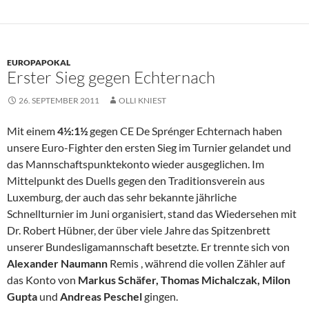
EUROPAPOKAL
Erster Sieg gegen Echternach
26. SEPTEMBER 2011
OLLI KNIEST
Mit einem
4½:1½
gegen CE De Sprénger Echternach haben
unsere Euro-Fighter den ersten Sieg im Turnier gelandet und
das Mannschaftspunktekonto wieder ausgeglichen. Im
Mittelpunkt des Duells gegen den Traditionsverein aus
Luxemburg, der auch das sehr bekannte jährliche
Schnellturnier im Juni organisiert, stand das Wiedersehen mit
Dr. Robert Hübner, der über viele Jahre das Spitzenbrett
unserer Bundesligamannschaft besetzte. Er trennte sich von
Alexander Naumann
Remis , während die vollen Zähler auf
das Konto von
Markus Schäfer, Thomas Michalczak, Milon
Gupta
und
Andreas Peschel
gingen.