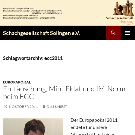
Zum
Inhalt
springen
Suchen
Schachgesellschaft Solingen e.V.
PRIMÄR
MENÜ
Schlagwortarchiv: ecc2011
EUROPAPOKAL
Enttäuschung, Mini-Eklat und IM-Norm
beim ECC
1. OKTOBER 2011
OLLI KNIEST
Der Europapokal 2011
endete für unsere
Mannschaft mit einer