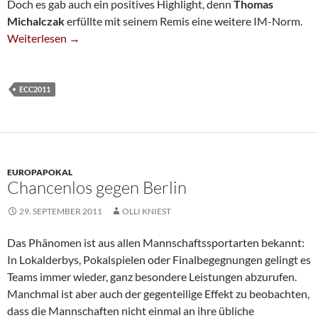
Doch es gab auch ein positives Highlight, denn
Thomas
Michalczak
erfüllte mit seinem Remis eine weitere IM-Norm.
Enttäuschung, Mini-Eklat Und IM-Norm Beim ECC
Weiterlesen
→
ECC2011
EUROPAPOKAL
Chancenlos gegen Berlin
29. SEPTEMBER 2011
OLLI KNIEST
Das Phänomen ist aus allen Mannschaftssportarten bekannt:
In Lokalderbys, Pokalspielen oder Finalbegegnungen gelingt es
Teams immer wieder, ganz besondere Leistungen abzurufen.
Manchmal ist aber auch der gegenteilige Effekt zu beobachten,
dass die Mannschaften nicht einmal an ihre übliche