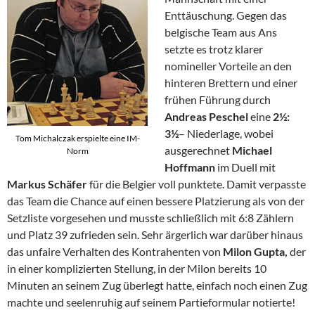
Enttäuschung. Gegen das
belgische Team aus Ans
setzte es trotz klarer
nomineller Vorteile an den
hinteren Brettern und einer
frühen Führung durch
Andreas Peschel
eine
2½:
3½
– Niederlage, wobei
Tom Michalczak erspielte eine IM-
ausgerechnet
Michael
Norm
Hoffmann
im Duell mit
Markus Schäfer
für die Belgier voll punktete. Damit verpasste
das Team die Chance auf einen bessere Platzierung als von der
Setzliste vorgesehen und musste schließlich mit 6:8 Zählern
und Platz 39 zufrieden sein. Sehr ärgerlich war darüber hinaus
das unfaire Verhalten des Kontrahenten von
Milon Gupta,
der
in einer komplizierten Stellung, in der Milon bereits 10
Minuten an seinem Zug überlegt hatte, einfach noch einen Zug
machte und seelenruhig auf seinem Partieformular notierte!