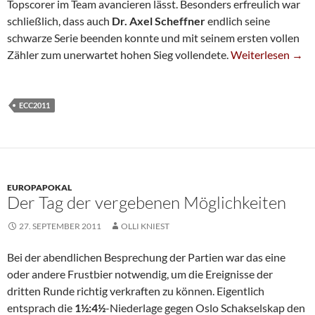
Topscorer im Team avancieren lässt. Besonders erfreulich war
schließlich, dass auch
Dr. Axel Scheffner
endlich seine
schwarze Serie beenden konnte und mit seinem ersten vollen
Kantersieg Gege
Zähler zum unerwartet hohen Sieg vollendete.
Weiterlesen
→
ECC2011
EUROPAPOKAL
Der Tag der vergebenen Möglichkeiten
27. SEPTEMBER 2011
OLLI KNIEST
Bei der abendlichen Besprechung der Partien war das eine
oder andere Frustbier notwendig, um die Ereignisse der
dritten Runde richtig verkraften zu können. Eigentlich
entsprach die
1½:4½
-Niederlage gegen Oslo Schakselskap den