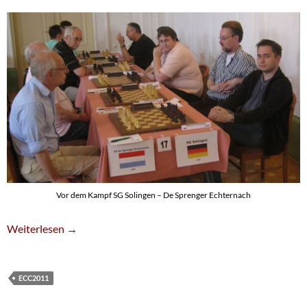
Vor dem Kampf SG Solingen – De Sprenger Echternach
Erster Sieg Gegen Echternach
Weiterlesen
→
ECC2011