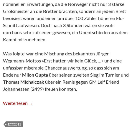
nominellen Erwartungen, da die Norweger nicht nur 3 starke
Großmeister an die Bretter brachten, sondern an jedem Brett
favoisiert waren und einen um über 100 Zähler höheren Elo-
Schnitt aufwiesen. Doch nach 3 Stunden wären sie wohl
durchaus sehr zufrieden gewesen, ein Unentschieden aus dem
Kampf mitzunehmen.
Was folgte, war eine Mischung des bekannten Jürgen
Wegmann-Mottos »Erst hatten wir kein Glück, …« und eine
unfassbar miserable Chancenauswertung, so dass sich am
Ende nur
Milon Gupta
über seinen zweiten Sieg im Turnier und
Thomas Michalczak
über ein Remis gegen GM Leif Erlend
Johannessen (2499) freuen konnten.
Der Tag Der Vergebenen Möglichkeiten
Weiterlesen
→
ECC2011