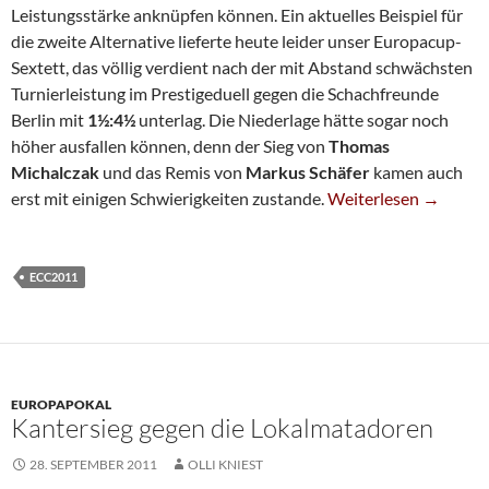
Leistungsstärke anknüpfen können. Ein aktuelles Beispiel für
die zweite Alternative lieferte heute leider unser Europacup-
Sextett, das völlig verdient nach der mit Abstand schwächsten
Turnierleistung im Prestigeduell gegen die Schachfreunde
Berlin mit
1½:4½
unterlag. Die Niederlage hätte sogar noch
höher ausfallen können, denn der Sieg von
Thomas
Michalczak
und das Remis von
Markus Schäfer
kamen auch
Chancenlos Gegen Be
erst mit einigen Schwierigkeiten zustande.
Weiterlesen
→
ECC2011
EUROPAPOKAL
Kantersieg gegen die Lokalmatadoren
28. SEPTEMBER 2011
OLLI KNIEST