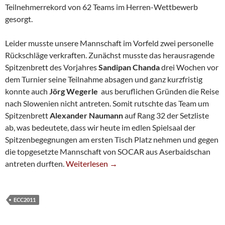
Teilnehmerrekord von 62 Teams im Herren-Wettbewerb
gesorgt.
Leider musste unsere Mannschaft im Vorfeld zwei personelle
Rückschläge verkraften. Zunächst musste das herausragende
Spitzenbrett des Vorjahres
Sandipan Chanda
drei Wochen vor
dem Turnier seine Teilnahme absagen und ganz kurzfristig
konnte auch
Jörg Wegerle
aus beruflichen Gründen die Reise
nach Slowenien nicht antreten. Somit rutschte das Team um
Spitzenbrett
Alexander Naumann
auf Rang 32 der Setzliste
ab, was bedeutete, dass wir heute im edlen Spielsaal der
Spitzenbegegnungen am ersten Tisch Platz nehmen und gegen
die topgesetzte Mannschaft von SOCAR aus Aserbaidschan
Europacup-Auftakt Im Rampenlicht
antreten durften.
Weiterlesen
→
ECC2011