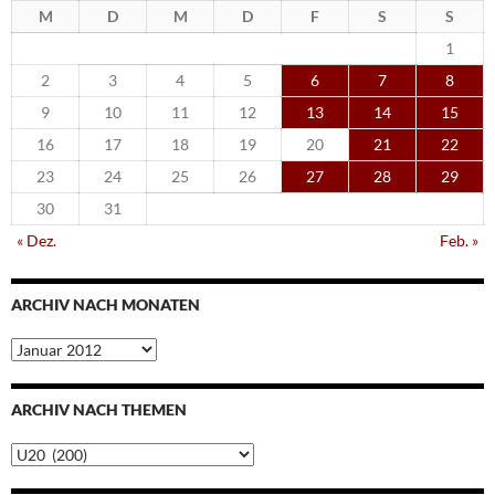
M
D
M
D
F
S
S
1
2
3
4
5
6
7
8
9
10
11
12
13
14
15
16
17
18
19
20
21
22
23
24
25
26
27
28
29
30
31
« Dez.
Feb. »
ARCHIV NACH MONATEN
Archiv
nach
Monaten
ARCHIV NACH THEMEN
Archiv
nach
Themen