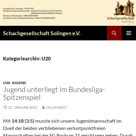
Zum
Inhalt
springen
Suchen
Schachgesellschaft Solingen e.V.
PRIMÄR
MENÜ
Kategoriearchiv: U20
U20
,
JUGEND
Jugend unterliegt im Bundesliga-
Spitzenspiel
22. JANUAR 2012
OLLI KNIEST
Mit
14:18 (3:5)
musste sich unsere Jugendmannschaft im
Duell der beiden verbliebenen verlustpunktfreien
Mannschaften bei der SG Bochum 31 geschlagen geben. Durch