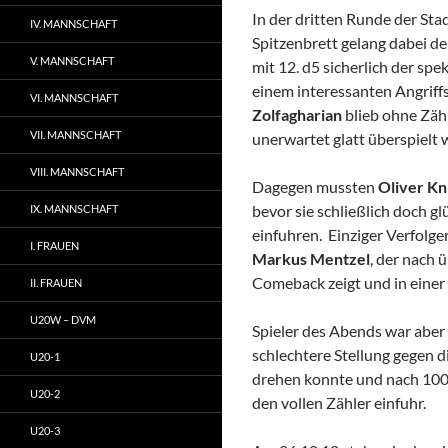
In der dritten Runde der St
IV. MANNSCHAFT
Spitzenbrett gelang dabei 
V. MANNSCHAFT
mit 12. d5 sicherlich der spe
einem interessanten Angriff
VI. MANNSCHAFT
Zolfagharian
blieb ohne Zäh
VII. MANNSCHAFT
unerwartet glatt überspielt 
VIII. MANNSCHAFT
Dagegen mussten
Oliver Kn
bevor sie schließlich doch g
IX. MANNSCHAFT
einfuhren. Einziger Verfolge
I. FRAUEN
Markus Mentzel
, der nach 
Comeback zeigt und in einer
II. FRAUEN
U20W – DVM
Spieler des Abends war aber 
schlechtere Stellung gegen
U20-1
drehen konnte und nach 100 
U20-2
den vollen Zähler einfuhr.
U20-3