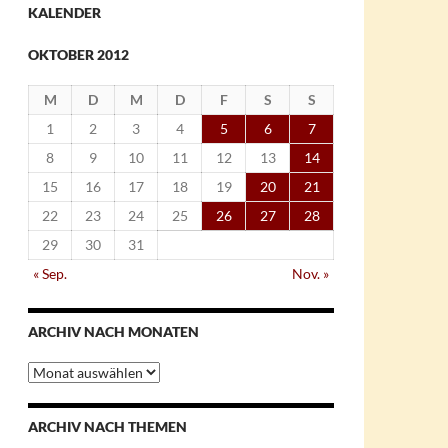
KALENDER
OKTOBER 2012
M
D
M
D
F
S
S
1
2
3
4
5
6
7
8
9
10
11
12
13
14
15
16
17
18
19
20
21
22
23
24
25
26
27
28
29
30
31
« Sep.
Nov. »
ARCHIV NACH MONATEN
Archiv
nach
Monaten
ARCHIV NACH THEMEN