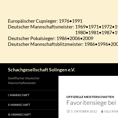
Zum
Inhalt
springen
Suchen
Schachgesellschaft Solingen e.V.
Zwölffacher Deutscher
Mannschaftsmeister
I. MANNSCHAFT
OFFIZIELLE MEISTERSCHAFTEN
Favoritensiege bei
II. MANNSCHAFT
5. OKTOBER 2012
OLLI KNI
III. MANNSCHAFT