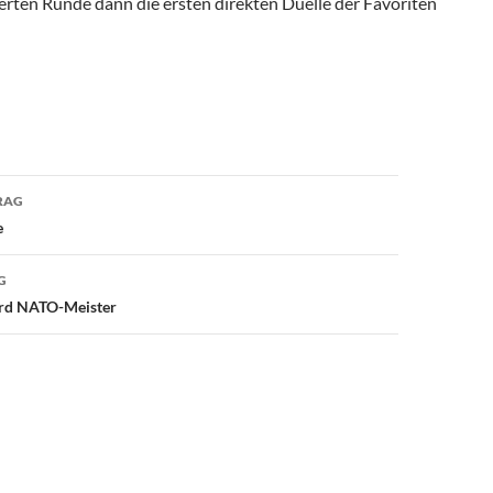
erten Runde dann die ersten direkten Duelle der Favoriten
avigation
RAG
e
G
ird NATO-Meister