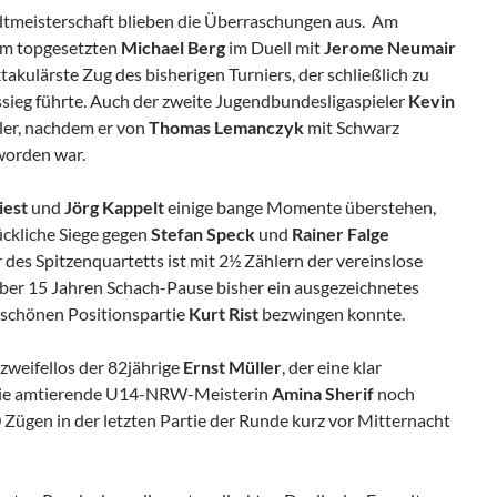
adtmeisterschaft blieben die Überraschungen aus. Am
dem topgesetzten
Michael Berg
im Duell mit
Jerome
Neumair
ktakulärste Zug des bisherigen Turniers, der schließlich zu
ssieg führte. Auch der zweite Jugendbundesligaspieler
Kevin
ler, nachdem er von
Thomas Lemanczyk
mit Schwarz
worden war.
iest
und
Jörg Kappelt
einige bange Momente überstehen,
lückliche Siege gegen
Stefan Speck
und
Rainer Falge
r des Spitzenquartetts ist mit 2½ Zählern der vereinslose
über 15 Jahren Schach-Pause bisher ein ausgezeichnetes
 schönen Positionspartie
Kurt Rist
bezwingen konnte.
zweifellos der 82jährige
Ernst Müller
, der eine klar
 die amtierende U14-NRW-Meisterin
Amina Sherif
noch
Zügen in der letzten Partie der Runde kurz vor Mitternacht