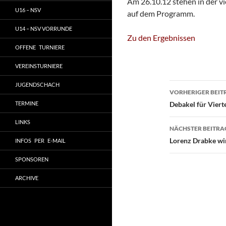
Am 26.10.12 stehen in der vi
U16 – NSV
auf dem Programm.
U14 – NSV VORRUNDE
Zu den Ergebnissen
OFFENE TURNIERE
VEREINSTURNIERE
Beitragsn
JUGENDSCHACH
VORHERIGER BEIT
TERMINE
Debakel für Viert
LINKS
NÄCHSTER BEITRA
Lorenz Drabke w
INFOS PER E-MAIL
SPONSOREN
ARCHIVE