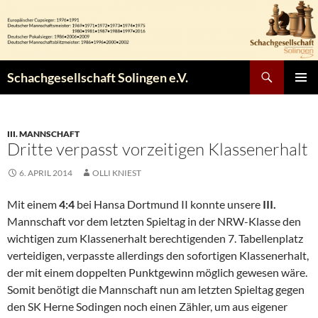
Zum
Inhalt
springen
Suchen
Schachgesellschaft Solingen e.V.
PRIMÄR
MENÜ
III. MANNSCHAFT
Dritte verpasst vorzeitigen Klassenerhalt
6. APRIL 2014
OLLI KNIEST
Mit einem
4:4
bei Hansa Dortmund II konnte unsere
III.
Mannschaft vor dem letzten Spieltag in der NRW-Klasse den
wichtigen zum Klassenerhalt berechtigenden 7. Tabellenplatz
verteidigen, verpasste allerdings den sofortigen Klassenerhalt,
der mit einem doppelten Punktgewinn möglich gewesen wäre.
Somit benötigt die Mannschaft nun am letzten Spieltag gegen
den SK Herne Sodingen noch einen Zähler, um aus eigener