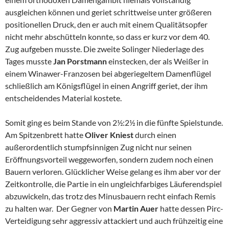
ausgleichen können und geriet schrittweise unter größeren
positionellen Druck, den er auch mit einem Qualitätsopfer
nicht mehr abschütteln konnte, so dass er kurz vor dem 40.
Zug aufgeben musste. Die zweite Solinger Niederlage des
Tages musste
Jan Porstmann
einstecken, der als Weißer in
einem Winawer-Franzosen bei abgeriegeltem Damenflügel
schließlich am Königsflügel in einen Angriff geriet, der ihm
entscheidendes Material kostete.
Somit ging es beim Stande von 2½:2½ in die fünfte Spielstunde.
Am Spitzenbrett hatte
Oliver Kniest
durch einen
außerordentlich stumpfsinnigen Zug nicht nur seinen
Eröffnungsvorteil weggeworfen, sondern zudem noch einen
Bauern verloren. Glücklicher Weise gelang es ihm aber vor der
Zeitkontrolle, die Partie in ein ungleichfarbiges Läuferendspiel
abzuwickeln, das trotz des Minusbauern recht einfach Remis
zu halten war. Der Gegner von
Martin Auer
hatte dessen Pirc-
Verteidigung sehr aggressiv attackiert und auch frühzeitig eine