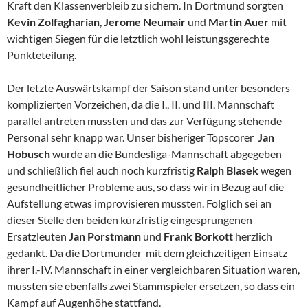
Kraft den Klassenverbleib zu sichern. In Dortmund sorgten
Kevin Zolfagharian
,
Jerome Neumair
und
Martin Auer
mit
wichtigen Siegen für die letztlich wohl leistungsgerechte
Punkteteilung.
Der letzte Auswärtskampf der Saison stand unter besonders
komplizierten Vorzeichen, da die I., II. und III. Mannschaft
parallel antreten mussten und das zur Verfügung stehende
Personal sehr knapp war. Unser bisheriger Topscorer
Jan
Hobusch
wurde an die Bundesliga-Mannschaft abgegeben
und schließlich fiel auch noch kurzfristig
Ralph Blasek
wegen
gesundheitlicher Probleme aus, so dass wir in Bezug auf die
Aufstellung etwas improvisieren mussten. Folglich sei an
dieser Stelle den beiden kurzfristig eingesprungenen
Ersatzleuten
Jan Porstmann
und
Frank Borkott
herzlich
gedankt. Da die Dortmunder mit dem gleichzeitigen Einsatz
ihrer I.-IV. Mannschaft in einer vergleichbaren Situation waren,
mussten sie ebenfalls zwei Stammspieler ersetzen, so dass ein
Kampf auf Augenhöhe stattfand.