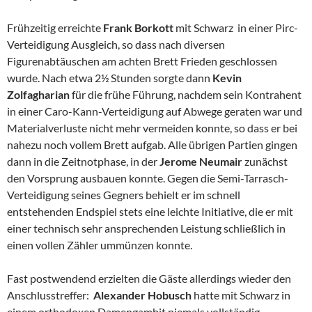
Frühzeitig erreichte
Frank Borkott
mit Schwarz in einer Pirc-
Verteidigung Ausgleich, so dass nach diversen
Figurenabtäuschen am achten Brett Frieden geschlossen
wurde. Nach etwa 2½ Stunden sorgte dann
Kevin
Zolfagharian
für die frühe Führung, nachdem sein Kontrahent
in einer Caro-Kann-Verteidigung auf Abwege geraten war und
Materialverluste nicht mehr vermeiden konnte, so dass er bei
nahezu noch vollem Brett aufgab. Alle übrigen Partien gingen
dann in die Zeitnotphase, in der
Jerome Neumair
zunächst
den Vorsprung ausbauen konnte. Gegen die Semi-Tarrasch-
Verteidigung seines Gegners behielt er im schnell
entstehenden Endspiel stets eine leichte Initiative, die er mit
einer technisch sehr ansprechenden Leistung schließlich in
einen vollen Zähler ummünzen konnte.
Fast postwendend erzielten die Gäste allerdings wieder den
Anschlusstreffer:
Alexander Hobusch
hatte mit Schwarz in
einem orthodoxen Damengambit niemals vollständig