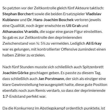
So patzten vor der Zeitkontrolle gleich fünf Akteure taktisch:
Stephan Borchert
sowie die beiden Ersatzspieler
Vladislav
Kublanov
und
Dr. Hans-Joachim Boschek
verloren jeweils
eine Qualität, noch ärger erwischte es
Uli Grah
und
Athanassios
Vranidis
, die sogar eine ganze Figur einstellten.
So gab es zur Zeitkontrolle den deprimierenden
Zwischenstand von ½: 5½ zu vermelden. Lediglich
Ali Erkay
war es gelungen, mit kontrollierter Offensive zumindest einen
halben Zähler zu erzielen.
Nach fünf Stunden musste sich schließlich auch Spitzenbrett
Joachim Görke
geschlagen geben. Es passte zu diesem Tag,
dass schließlich auch
Jan Porstmann
, der sich als einziger eine
klare Gewinnstellung herausgespielt hatte, diese gute Position
ebenfalls noch zum Remis verdarb, so dass der deprimierende
1:7
-Endstand perfekt war.
Da die Konkurrenz im Abstiegskampf ordentlich punktete, ist