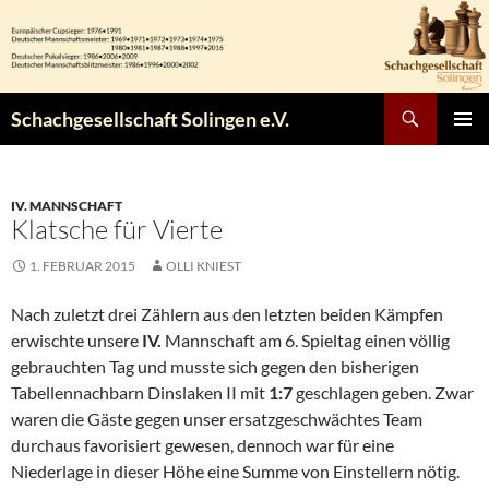
Zum
Inhalt
springen
Suchen
Schachgesellschaft Solingen e.V.
PRIMÄR
MENÜ
IV. MANNSCHAFT
Klatsche für Vierte
1. FEBRUAR 2015
OLLI KNIEST
Nach zuletzt drei Zählern aus den letzten beiden Kämpfen
erwischte unsere
IV.
Mannschaft am 6. Spieltag einen völlig
gebrauchten Tag und musste sich gegen den bisherigen
Tabellennachbarn Dinslaken II mit
1:7
geschlagen geben. Zwar
waren die Gäste gegen unser ersatzgeschwächtes Team
durchaus favorisiert gewesen, dennoch war für eine
Niederlage in dieser Höhe eine Summe von Einstellern nötig.