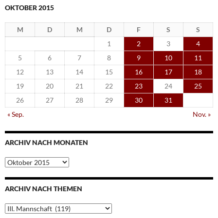
OKTOBER 2015
M
D
M
D
F
S
S
1
2
3
4
5
6
7
8
9
10
11
12
13
14
15
16
17
18
19
20
21
22
23
24
25
26
27
28
29
30
31
« Sep.
Nov. »
ARCHIV NACH MONATEN
Archiv
nach
Monaten
ARCHIV NACH THEMEN
Archiv
nach