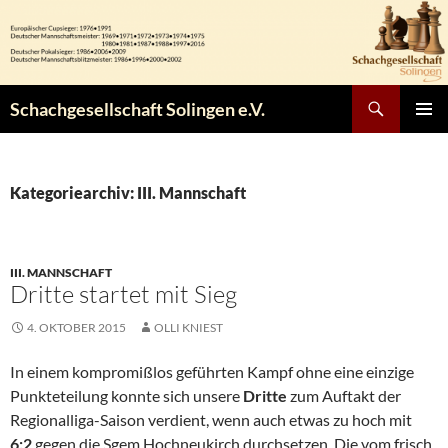
Zum
Inhalt
springen
Suchen
Schachgesellschaft Solingen e.V.
PRIMÄR
MENÜ
Kategoriearchiv: III. Mannschaft
III. MANNSCHAFT
Dritte startet mit Sieg
4. OKTOBER 2015
OLLI KNIEST
In einem kompromißlos geführten Kampf ohne eine einzige
Punkteteilung konnte sich unsere
Dritte
zum Auftakt der
Regionalliga-Saison verdient, wenn auch etwas zu hoch mit
6:2
gegen die Sgem Hochneukirch durchsetzen. Die vom frisch