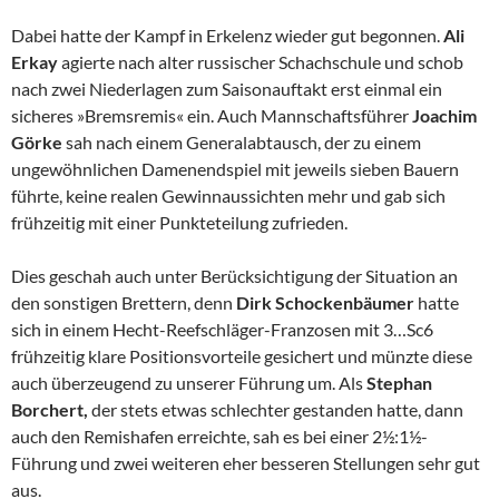
Dabei hatte der Kampf in Erkelenz wieder gut begonnen.
Ali
Erkay
agierte nach alter russischer Schachschule und schob
nach zwei Niederlagen zum Saisonauftakt erst einmal ein
sicheres »Bremsremis« ein. Auch Mannschaftsführer
Joachim
Görke
sah nach einem Generalabtausch, der zu einem
ungewöhnlichen Damenendspiel mit jeweils sieben Bauern
führte, keine realen Gewinnaussichten mehr und gab sich
frühzeitig mit einer Punkteteilung zufrieden.
Dies geschah auch unter Berücksichtigung der Situation an
den sonstigen Brettern, denn
Dirk Schockenbäumer
hatte
sich in einem Hecht-Reefschläger-Franzosen mit 3…Sc6
frühzeitig klare Positionsvorteile gesichert und münzte diese
auch überzeugend zu unserer Führung um. Als
Stephan
Borchert,
der stets etwas schlechter gestanden hatte, dann
auch den Remishafen erreichte, sah es bei einer 2½:1½-
Führung und zwei weiteren eher besseren Stellungen sehr gut
aus.