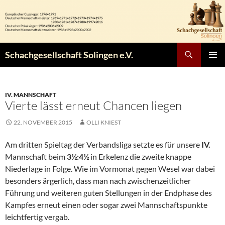
Zum
Inhalt
springen
Suchen
Schachgesellschaft Solingen e.V.
PRIMÄR
MENÜ
IV. MANNSCHAFT
Vierte lässt erneut Chancen liegen
22. NOVEMBER 2015
OLLI KNIEST
Am dritten Spieltag der Verbandsliga setzte es für unsere
IV.
Mannschaft beim
3½:4½
in Erkelenz die zweite knappe
Niederlage in Folge. Wie im Vormonat gegen Wesel war dabei
besonders ärgerlich, dass man nach zwischenzeitlicher
Führung und weiteren guten Stellungen in der Endphase des
Kampfes erneut einen oder sogar zwei Mannschaftspunkte
leichtfertig vergab.