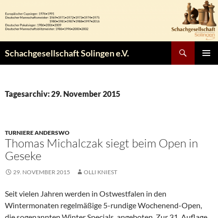
Zum
Inhalt
springen
Suchen
Schachgesellschaft Solingen e.V.
PRIMÄR
MENÜ
Tagesarchiv: 29. November 2015
TURNIERE ANDERSWO
Thomas Michalczak siegt beim Open in
Geseke
29. NOVEMBER 2015
OLLI KNIEST
Seit vielen Jahren werden in Ostwestfalen in den
Wintermonaten regelmäßige 5-rundige Wochenend-Open,
die sogenannten Winter Specials, angeboten. Zur 31. Auflage