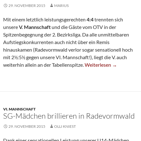
29. NOVEMBER 2015
MARIUS
Mit einem letztlich leistungsgerechten
4:4
trennten sich
unsere
V. Mannschaft
und die Gäste vom OTV in der
Spitzenbegegnung der 2. Bezirksliga. Da alle unmittelbaren
Aufstiegskonkurrenten auch nicht über ein Remis
hinauskamen (Radevormwald verlor sogar sensationell hoch
mit 2½:5½ gegen unsere VI. Mannschaft!), liegt die V. auch
Fünfte Gibt Ersten Manns
weiterhin allein an der Tabellenspitze.
Weiterlesen
→
VI. MANNSCHAFT
SG-Mädchen brillieren in Radevormwald
29. NOVEMBER 2015
OLLI KNIEST
Dank einer sensationellen Leistung unserer U14-Mädchen