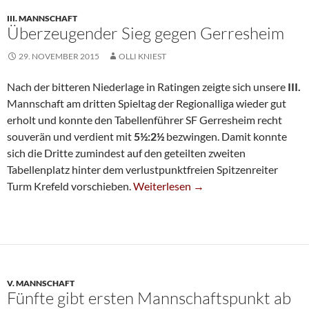
III. MANNSCHAFT
Überzeugender Sieg gegen Gerresheim
29. NOVEMBER 2015
OLLI KNIEST
Nach der bitteren Niederlage in Ratingen zeigte sich unsere
III.
Mannschaft am dritten Spieltag der Regionalliga wieder gut
erholt und konnte den Tabellenführer SF Gerresheim recht
souverän und verdient mit
5½:2½
bezwingen. Damit konnte
sich die Dritte zumindest auf den geteilten zweiten
Tabellenplatz hinter dem verlustpunktfreien Spitzenreiter
Überzeugender Sieg Gegen Gerreshe
Turm Krefeld vorschieben.
Weiterlesen
→
V. MANNSCHAFT
Fünfte gibt ersten Mannschaftspunkt ab