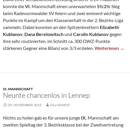
konnte die
VI.
Mannschaft einen unerwarteten
5½:2½
-Sieg
beim Radevormwalder SV feiern und zwei eminent wichtige
Punkte im Kampf um den Klassenerhalt in der 2. Bezirks-Liga
sammeln. Dabei konnten an den Spitzenbrettern
Elizabeth
Kublanov
,
Dana Berelowitsch
und
Carolin Kublanov
gegen
ihre sehr routinierten, im Schnitt ca. 300 DWZ-Punkte
SG-Mädchen Brill
stärkeren Gegner eine Bilanz von 3/3 erzielen.
Weiterlesen
→
IX. MANNSCHAFT
Neunte chancenlos in Lennep
29. NOVEMBER 2015
OLLI KNIEST
Nichts zu holen gab es für unsere junge
IX.
Mannschaft am
zweiten Spieltag der 3. Bezirksklasse bei der Zweitvertretung