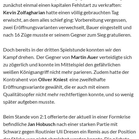
zunächst einmal einen kapitalen Fehlstart zu verkraften:
Kevin Zolfagharian
hatte einen völlig gebrauchten Tag
erwischt, an dem alles schief ging: Vorbereitung vergessen,
zwei Eröffnungsvarianten verwechselt, Bauer eingestellt und
nach 16 Züge musste er seinem Gegner zum Sieg gratulieren.
Doch bereits in der dritten Spielstunde konnten wir den
Kampf drehen. Der Gegner von
Martin Auer
verteidigte sich
zu zögerlich und konnte im Mittelspiel den gefährlichen
weißen Königsangriff nicht mehr parieren. Zudem hatte der
Kontrahent von
Oliver Kniest
eine zweifelhafte
Eröffnungsvariante gewählt, die er auch mit einem
Qualitätsopfer nicht mehr rechtfertigen konnte, und so wenig
später aufgeben musste.
Beim Stande von 2:1 offerierte der aktuell in einer Formkrise
befindliche
Jan Hobusch
nach einer starken Partie mit
Schwarz gegen Routinier Uli Dresen ein Remis aus der Position
der Stärke, was nicht abgelehnt werden konnte. Die nächste