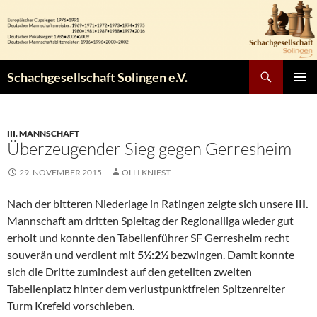
Zum
Inhalt
springen
Suchen
Schachgesellschaft Solingen e.V.
PRIMÄR
MENÜ
III. MANNSCHAFT
Überzeugender Sieg gegen Gerresheim
29. NOVEMBER 2015
OLLI KNIEST
Nach der bitteren Niederlage in Ratingen zeigte sich unsere
III.
Mannschaft am dritten Spieltag der Regionalliga wieder gut
erholt und konnte den Tabellenführer SF Gerresheim recht
souverän und verdient mit
5½:2½
bezwingen. Damit konnte
sich die Dritte zumindest auf den geteilten zweiten
Tabellenplatz hinter dem verlustpunktfreien Spitzenreiter
Turm Krefeld vorschieben.