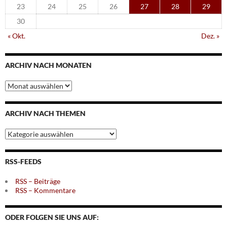
23
24
25
26
27
28
29
30
« Okt.
Dez. »
ARCHIV NACH MONATEN
Archiv
nach
Monaten
ARCHIV NACH THEMEN
Archiv
nach
Themen
RSS-FEEDS
RSS – Beiträge
RSS – Kommentare
ODER FOLGEN SIE UNS AUF: