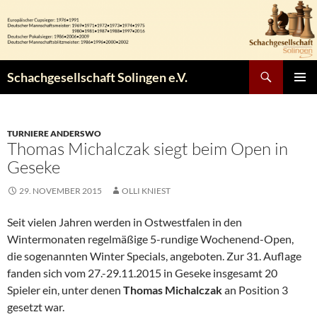
Zum
Inhalt
springen
Suchen
Schachgesellschaft Solingen e.V.
PRIMÄR
MENÜ
TURNIERE ANDERSWO
Thomas Michalczak siegt beim Open in
Geseke
29. NOVEMBER 2015
OLLI KNIEST
Seit vielen Jahren werden in Ostwestfalen in den
Wintermonaten regelmäßige 5-rundige Wochenend-Open,
die sogenannten Winter Specials, angeboten. Zur 31. Auflage
fanden sich vom 27.-29.11.2015 in Geseke insgesamt 20
Spieler ein, unter denen
Thomas Michalczak
an Position 3
gesetzt war.