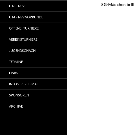
SG-Mädchen brill
U16 – NSV
U14 – NSV VORRUNDE
OFFENE TURNIERE
VEREINSTURNIERE
JUGENDSCHACH
TERMINE
LINKS
INFOS PER E-MAIL
SPONSOREN
ARCHIVE