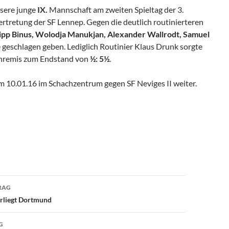
nsere junge
IX.
Mannschaft am zweiten Spieltag der 3.
ertretung der SF Lennep. Gegen die deutlich routinierteren
lipp Binus, Wolodja Manukjan, Alexander Wallrodt, Samuel
e geschlagen geben. Lediglich Routinier Klaus Drunk sorgte
renremis zum Endstand von
½: 5½
.
am 10.01.16 im Schachzentrum gegen SF Neviges II weiter.
avigation
RAG
rliegt Dortmund
G