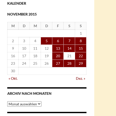
KALENDER
NOVEMBER 2015
M
D
M
D
F
S
S
1
2
3
4
5
6
7
8
9
10
11
12
13
14
15
16
17
18
19
20
21
22
23
24
25
26
27
28
29
30
« Okt.
Dez. »
ARCHIV NACH MONATEN
Archiv
nach
Monaten