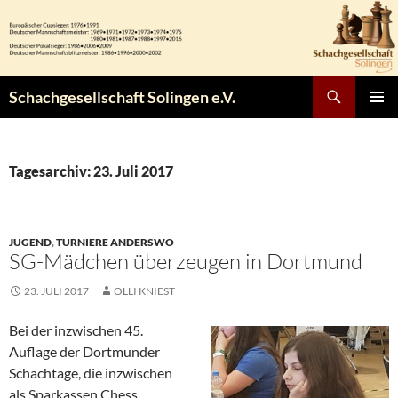
Zum
Inhalt
springen
Suchen
Schachgesellschaft Solingen e.V.
PRIMÄR
MENÜ
Tagesarchiv: 23. Juli 2017
JUGEND
,
TURNIERE ANDERSWO
SG-Mädchen überzeugen in Dortmund
23. JULI 2017
OLLI KNIEST
Bei der inzwischen 45.
Auflage der Dortmunder
Schachtage, die inzwischen
als Sparkassen Chess