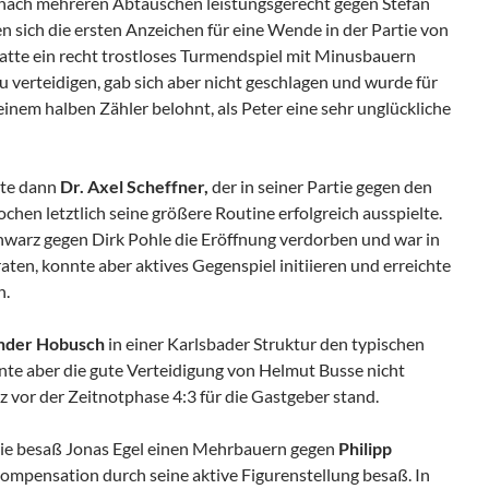
nach mehreren Abtäuschen leistungsgerecht gegen Stefan
en sich die ersten Anzeichen für eine Wende in der Partie von
hatte ein recht trostloses Turmendspiel mit Minusbauern
 verteidigen, gab sich aber nicht geschlagen und wurde für
einem halben Zähler belohnt, als Peter eine sehr unglückliche
gte dann
Dr. Axel Scheffner,
der in seiner Partie gegen den
en letztlich seine größere Routine erfolgreich ausspielte.
hwarz gegen Dirk Pohle die Eröffnung verdorben und war in
raten, konnte aber aktives Gegenspiel initiieren und erreichte
h.
nder Hobusch
in einer Karlsbader Struktur den typischen
nte aber die gute Verteidigung von Helmut Busse nicht
z vor der Zeitnotphase 4:3 für die Gastgeber stand.
rtie besaß Jonas Egel einen Mehrbauern gegen
Philipp
Kompensation durch seine aktive Figurenstellung besaß. In