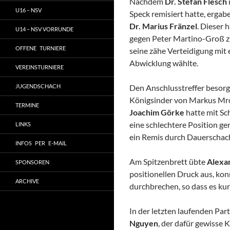
Nachdem
Dr. Stefan Flesch
U16 – NSV
Speck remisiert hatte, ergab
Dr. Marius Fränzel
. Dieser 
U14 – NSV VORRUNDE
gegen Peter Martino-Groß zu
OFFENE TURNIERE
seine zähe Verteidigung mit 
Abwicklung wählte.
VEREINSTURNIERE
JUGENDSCHACH
Den Anschlusstreffer besor
Königsinder von Markus Mroch
TERMINE
Joachim Görke
hatte mit Sc
eine schlechtere Position ge
LINKS
ein Remis durch Dauerschac
INFOS PER E-MAIL
Am Spitzenbrett übte
Alexa
SPONSOREN
positionellen Druck aus, kon
ARCHIVE
durchbrechen, so dass es kur
In der letzten laufenden Pa
Nguyen
, der dafür gewisse 