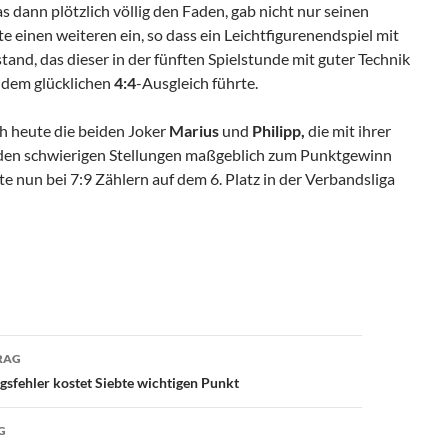
s dann plötzlich völlig den Faden, gab nicht nur seinen
te einen weiteren ein, so dass ein Leichtfigurenendspiel mit
tand, das dieser in der fünften Spielstunde mit guter Technik
 dem glücklichen
4:4
-Ausgleich führte.
ch heute die beiden Joker
Marius
und
Philipp,
die mit ihrer
den schwierigen Stellungen maßgeblich zum Punktgewinn
te nun bei 7:9 Zählern auf dem 6. Platz in der Verbandsliga
avigation
RAG
ngsfehler kostet Siebte wichtigen Punkt
G