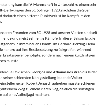
instellung kam die
IV. Mannschaft
in Unterzahl zu einem sehr
dt-Derby gegen den SC Solingen 1928, nachdem die 28er
nd dadurch einen bitteren Punktverlust im Kampf um den
n.
nseren Freunden vom SC 1928 und unserer Vierten sind seit
nnende und meist sehr enge Kämpfe. In dieser Saison lag die
astgebern in ihrem neuen Domizil im Gerhard-Berting-Heim.
sie nahezu auf ihre Bestbesetzung zurückgreifen, während
ei Ersatzspieler benötigte, sondern nach einem kurzfristigen
assen musste.
Brüderduell zwischen Georgios und
Athanassios Vranidis
leider
an seiner schlechten Königsstellung leidende
Volker
einsteller gegen Robert Jenusch aufgeben musste, schienen
 auf einem Weg zu einem klaren Sieg, da auch die sonstigen
n auf eine Aufholjagd machten.