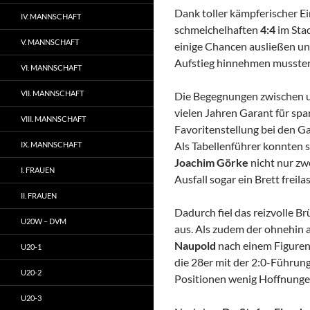
Dank toller kämpferischer E
IV. MANNSCHAFT
schmeichelhaften
4:4
im Sta
V. MANNSCHAFT
einige Chancen ausließen u
Aufstieg hinnehmen musste
VI. MANNSCHAFT
VII. MANNSCHAFT
Die Begegnungen zwischen u
vielen Jahren Garant für spa
VIII. MANNSCHAFT
Favoritenstellung bei den G
Als Tabellenführer konnten 
IX. MANNSCHAFT
Joachim Görke
nicht nur zw
I. FRAUEN
Ausfall sogar ein Brett freil
II. FRAUEN
Dadurch fiel das reizvolle 
U20W – DVM
aus. Als zudem der ohnehin 
Naupold
nach einem Figuren
U20-1
die 28er mit der 2:0-Führung
U20-2
Positionen wenig Hoffnunge
U20-3