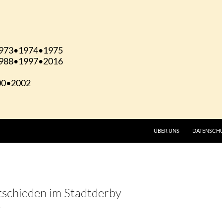
ÜBER UNS
DATENSCH
tschieden im Stadtderby
T