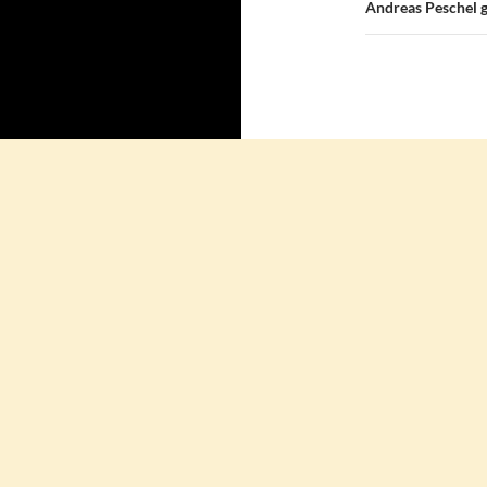
Andreas Peschel g
Aufgesetzt von Marius Fränzel
Stolz präsentiert von WordPress