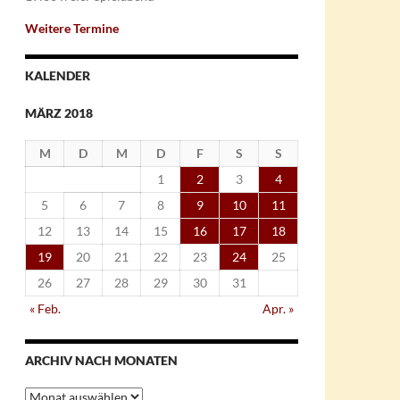
Weitere Termine
KALENDER
MÄRZ 2018
M
D
M
D
F
S
S
1
2
3
4
5
6
7
8
9
10
11
12
13
14
15
16
17
18
19
20
21
22
23
24
25
26
27
28
29
30
31
« Feb.
Apr. »
ARCHIV NACH MONATEN
Archiv