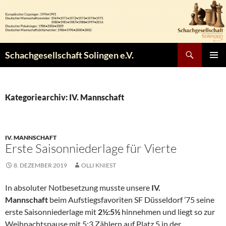
Zum
Inhalt
springen
Suchen
Schachgesellschaft Solingen e.V.
PRIMÄR
MENÜ
Kategoriearchiv: IV. Mannschaft
IV. MANNSCHAFT
Erste Saisonniederlage für Vierte
8. DEZEMBER 2019
OLLI KNIEST
In absoluter Notbesetzung musste unsere
IV.
Mannschaft
beim Aufstiegsfavoriten SF Düsseldorf ’75 seine
erste Saisonniederlage mit
2½:5½
hinnehmen und liegt so zur
Weihnachtspause mit 5:3 Zählern auf Platz 5 in der