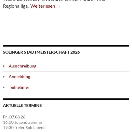
Erste Saisonniederlage Für Vierte
Regionalliga.
Weiterlesen
→
SOLINGER STADTMEISTERSCHAFT 2026
Ausschreibung
Anmeldung
Teilnehmer
AKTUELLE TERMINE
Fr., 07.08.26
16:00 Jugendtraining
19:30 freier Spielabend