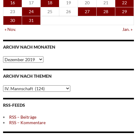
16
17
18
19
20
21
22
23
24
25
26
27
28
29
30
31
« Nov.
Jan. »
ARCHIV NACH MONATEN
Archiv
nach
Monaten
ARCHIV NACH THEMEN
Archiv
nach
Themen
RSS-FEEDS
RSS – Beiträge
RSS – Kommentare