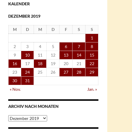
KALENDER
DEZEMBER 2019
M
D
M
D
F
S
S
1
2
3
4
5
6
7
8
9
10
11
12
13
14
15
16
17
18
19
20
21
22
23
24
25
26
27
28
29
30
31
« Nov.
Jan. »
ARCHIV NACH MONATEN
Archiv
nach
Monaten