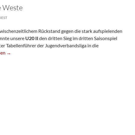
e Weste
IEST
wischenzeitlichem Rückstand gegen die stark aufspielenden
nnte unsere
U20 II
den dritten Sieg im dritten Saisonspiel
lter Tabellenführer der Jugendverbandsliga in die
ahrt Weiße Weste
sen
→