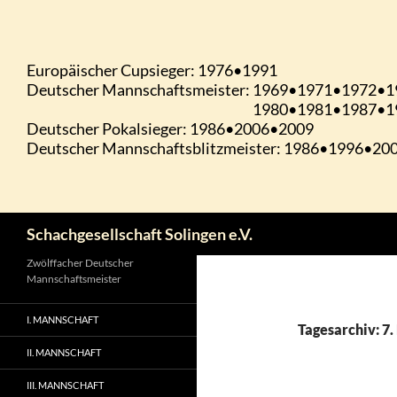
Zum
Inhalt
springen
Suchen
Schachgesellschaft Solingen e.V.
Zwölffacher Deutscher
Mannschaftsmeister
I. MANNSCHAFT
Tagesarchiv: 7
II. MANNSCHAFT
III. MANNSCHAFT