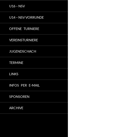
U16 – NSV
U14 – NSV VORRUNDE
OFFENE TURNIERE
VEREINSTURNIERE
JUGENDSCHACH
TERMINE
LINKS
INFOS PER E-MAIL
SPONSOREN
ARCHIVE