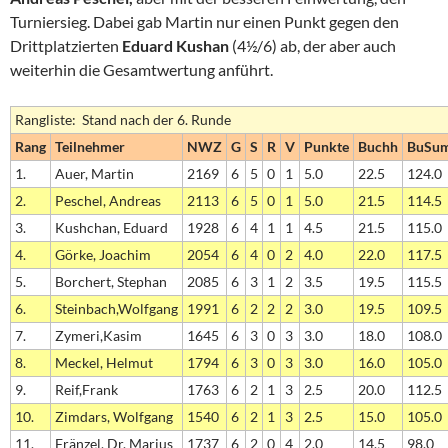
Turniersieg. Dabei gab Martin nur einen Punkt gegen den
Drittplatzierten
Eduard Kushan
(4½/6) ab, der aber auch
weiterhin die Gesamtwertung anführt.
Rangliste: Stand nach der 6. Runde
Rang
Teilnehmer
NWZ
G
S
R
V
Punkte
Buchh
BuSu
1.
Auer, Martin
2169
6
5
0
1
5.0
22.5
124.0
2.
Peschel, Andreas
2113
6
5
0
1
5.0
21.5
114.5
3.
Kushchan, Eduard
1928
6
4
1
1
4.5
21.5
115.0
4.
Görke, Joachim
2054
6
4
0
2
4.0
22.0
117.5
5.
Borchert, Stephan
2085
6
3
1
2
3.5
19.5
115.5
6.
Steinbach,Wolfgang
1991
6
2
2
2
3.0
19.5
109.5
7.
Zymeri,Kasim
1645
6
3
0
3
3.0
18.0
108.0
8.
Meckel, Helmut
1794
6
3
0
3
3.0
16.0
105.0
9.
Reif,Frank
1763
6
2
1
3
2.5
20.0
112.5
10.
Zimdars, Wolfgang
1540
6
2
1
3
2.5
15.0
105.0
11.
Fränzel, Dr. Marius
1737
6
2
0
4
2.0
14.5
98.0