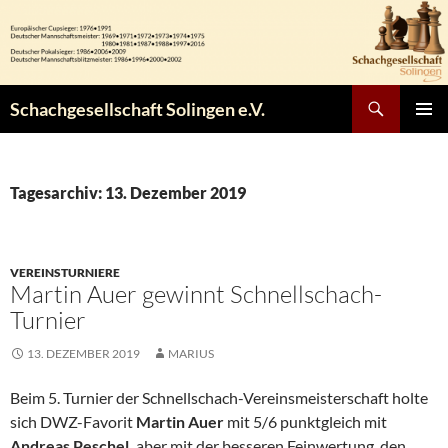
Zum
Inhalt
springen
Suchen
Schachgesellschaft Solingen e.V.
PRIMÄR
MENÜ
Tagesarchiv: 13. Dezember 2019
VEREINSTURNIERE
Martin Auer gewinnt Schnellschach-
Turnier
13. DEZEMBER 2019
MARIUS
Beim 5. Turnier der Schnellschach-Vereinsmeisterschaft holte
sich DWZ-Favorit
Martin Auer
mit 5/6 punktgleich mit
Andreas Peschel,
aber mit der besseren Feinwertung, den