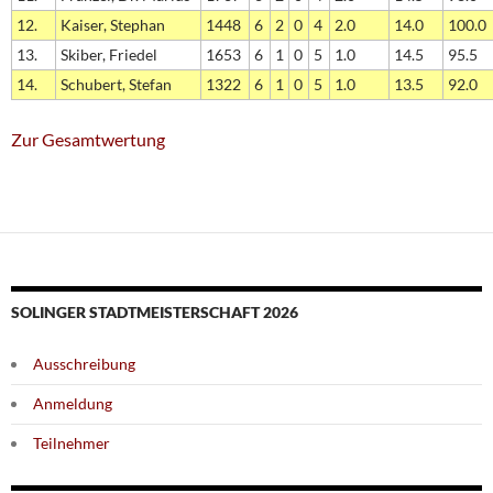
12.
Kaiser, Stephan
1448
6
2
0
4
2.0
14.0
100.0
13.
Skiber, Friedel
1653
6
1
0
5
1.0
14.5
95.5
14.
Schubert, Stefan
1322
6
1
0
5
1.0
13.5
92.0
Zur Gesamtwertung
SOLINGER STADTMEISTERSCHAFT 2026
Ausschreibung
Anmeldung
Teilnehmer