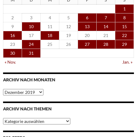
1
2
3
4
5
6
7
8
9
10
11
12
13
14
15
16
17
18
19
20
21
22
23
24
25
26
27
28
29
30
31
« Nov.
Jan. »
ARCHIV NACH MONATEN
Archiv
nach
Monaten
ARCHIV NACH THEMEN
Archiv
nach
Themen