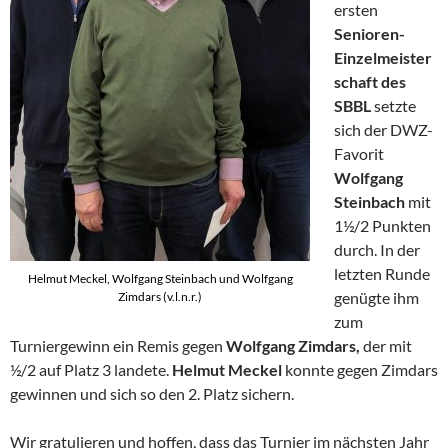
ersten
Senioren-
Einzelmeister
schaft des
SBBL
setzte
sich der DWZ-
Favorit
Wolfgang
Steinbach
mit
1½/2 Punkten
durch. In der
letzten Runde
Helmut Meckel, Wolfgang Steinbach und Wolfgang
genügte ihm
Zimdars (v.l.n.r.)
zum
Turniergewinn ein Remis gegen
Wolfgang Zimdars,
der mit
½/2 auf Platz 3 landete.
Helmut Meckel
konnte gegen Zimdars
gewinnen und sich so den 2. Platz sichern.
Wir gratulieren und hoffen, dass das Turnier im nächsten Jahr