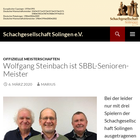
Zum
Inhalt
springen
Suchen
Schachgesellschaft Solingen e.V.
PRIMÄR
MENÜ
OFFIZIELLE MEISTERSCHAFTEN
Wolfgang Steinbach ist SBBL-Senioren-
Meister
6. MÄRZ 2020
MARIUS
Bei der leider
nur mit drei
Spielern der
Schachgesellsc
haft Solingen
ausgetragenen