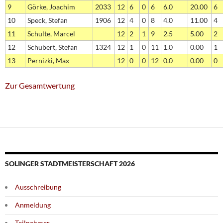
9
Görke, Joachim
2033
12
6
0
6
6.0
20.00
6
10
Speck, Stefan
1906
12
4
0
8
4.0
11.00
4
11
Schulte, Marcel
12
2
1
9
2.5
5.00
2
12
Schubert, Stefan
1324
12
1
0
11
1.0
0.00
1
13
Pernizki, Max
12
0
0
12
0.0
0.00
0
Zur Gesamtwertung
SOLINGER STADTMEISTERSCHAFT 2026
Ausschreibung
Anmeldung
Teilnehmer