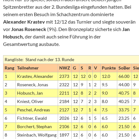
Spitzenbretter aus der 2. Bundesliga eingefunden hatten. Bei
seinem ersten Besuch im Schachzentrum dominierte
Alexander Krastev
mit 12/12 das Turnier und siegte souverän
vor
Jonas Roseneck
(9½). Den Bronzeplatz sicherte sich
Jan
Hobusch,
der damit auch seine Führung in der
Gesamtwertung ausbaute.
Rangliste: Stand nach der 13. Runde
Rang
Teilnehmer
NWZ
G
S
R
V
Punkte
SoBer
Si
1
Krastev, Alexander
2373
12
12
0
0
12.0
66.00
12
2
Roseneck, Jonas
2322
12
9
1
2
9.5
44.00
9
3
Hobusch, Jan
2211
12
8
2
2
9.0
40.75
8
4
Kniest, Oliver
2184
12
7
2
3
8.0
40.25
7
5
Peschel, Andreas
2127
12
7
1
4
7.5
33.75
7
6
Fichtner, Ewald
2026
12
6
1
5
6.5
23.25
6
7
Borchert, Stephan
2106
12
6
0
6
6.0
21.50
6
8
Steinbach, Wolfgang
1897
12
6
0
6
6.0
21.50
6