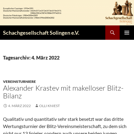
Zum
Inhalt
springen
Suchen
Schachgesellschaft Solingen e.V.
PRIMÄR
MENÜ
Tagesarchiv: 4. März 2022
VEREINSTURNIERE
Alexander Krastev mit makelloser Blitz-
Bilanz
4. MÄRZ 2022
OLLI KNIEST
Qualitativ und quantitativ sehr stark besetzt war das dritte
Wertungsturnier der Blitz-Vereinsmeisterschaft, zu dem sich
nicht nur 13 Spieler, sondern auch unsere beiden jungen