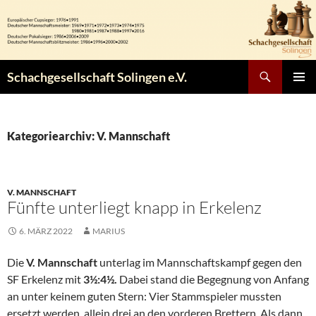
Zum
Inhalt
springen
Suchen
Schachgesellschaft Solingen e.V.
PRIMÄR
MENÜ
Kategoriearchiv: V. Mannschaft
V. MANNSCHAFT
Fünfte unterliegt knapp in Erkelenz
6. MÄRZ 2022
MARIUS
Die
V. Mannschaft
unterlag im Mannschaftskampf gegen den
SF Erkelenz mit
3½:4½.
Dabei stand die Begegnung von Anfang
an unter keinem guten Stern: Vier Stammspieler mussten
ersetzt werden, allein drei an den vorderen Brettern. Als dann