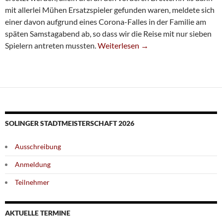
mit allerlei Mühen Ersatzspieler gefunden waren, meldete sich
einer davon aufgrund eines Corona-Falles in der Familie am
späten Samstagabend ab, so dass wir die Reise mit nur sieben
Fünfte Unterliegt Knapp In Erkelenz
Spielern antreten mussten.
Weiterlesen
→
SOLINGER STADTMEISTERSCHAFT 2026
Ausschreibung
Anmeldung
Teilnehmer
AKTUELLE TERMINE