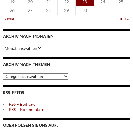
19
20
21
22
23
24
25
26
27
28
29
30
« Mai
Juli »
ARCHIV NACH MONATEN
Archiv
nach
Monaten
ARCHIV NACH THEMEN
Archiv
nach
Themen
RSS-FEEDS
RSS – Beiträge
RSS – Kommentare
ODER FOLGEN SIE UNS AUF: