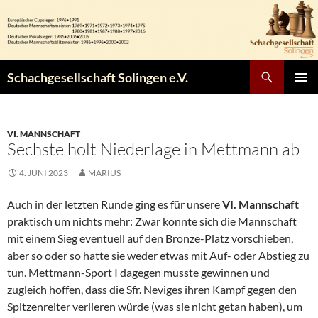
Zum
Inhalt
springen
Suchen
Schachgesellschaft Solingen e.V.
PRIMÄR
MENÜ
VI. MANNSCHAFT
Sechste holt Niederlage in Mettmann ab
4. JUNI 2023
MARIUS
Auch in der letzten Runde ging es für unsere
VI. Mannschaft
praktisch um nichts mehr: Zwar konnte sich die Mannschaft
mit einem Sieg eventuell auf den Bronze-Platz vorschieben,
aber so oder so hatte sie weder etwas mit Auf- oder Abstieg zu
tun. Mettmann-Sport I dagegen musste gewinnen und
zugleich hoffen, dass die Sfr. Neviges ihren Kampf gegen den
Spitzenreiter verlieren würde (was sie nicht getan haben), um