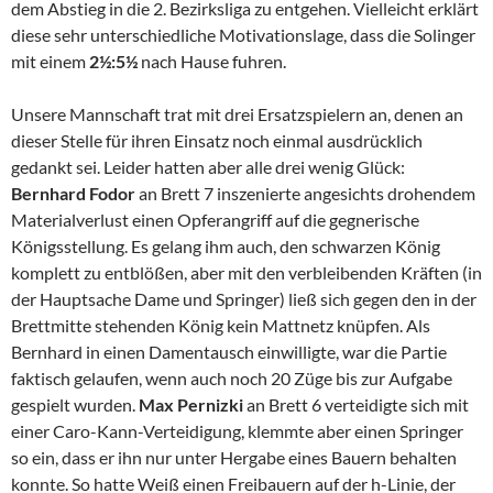
dem Abstieg in die 2. Bezirksliga zu entgehen. Vielleicht erklärt
diese sehr unterschiedliche Motivationslage, dass die Solinger
mit einem
2½:5½
nach Hause fuhren.
Unsere Mannschaft trat mit drei Ersatzspielern an, denen an
dieser Stelle für ihren Einsatz noch einmal ausdrücklich
gedankt sei. Leider hatten aber alle drei wenig Glück:
Bernhard Fodor
an Brett 7 inszenierte angesichts drohendem
Materialverlust einen Opferangriff auf die gegnerische
Königsstellung. Es gelang ihm auch, den schwarzen König
komplett zu entblößen, aber mit den verbleibenden Kräften (in
der Hauptsache Dame und Springer) ließ sich gegen den in der
Brettmitte stehenden König kein Mattnetz knüpfen. Als
Bernhard in einen Damentausch einwilligte, war die Partie
faktisch gelaufen, wenn auch noch 20 Züge bis zur Aufgabe
gespielt wurden.
Max Pernizki
an Brett 6 verteidigte sich mit
einer Caro-Kann-Verteidigung, klemmte aber einen Springer
so ein, dass er ihn nur unter Hergabe eines Bauern behalten
konnte. So hatte Weiß einen Freibauern auf der h-Linie, der