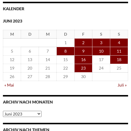
KALENDER
JUNI 2023
M
D
M
D
F
S
S
1
2
3
4
5
6
7
8
9
10
11
12
13
14
15
16
17
18
19
20
21
22
23
24
25
26
27
28
29
30
« Mai
Juli »
ARCHIV NACH MONATEN
Archiv
nach
Monaten
ARCHIV NACH THEMEN