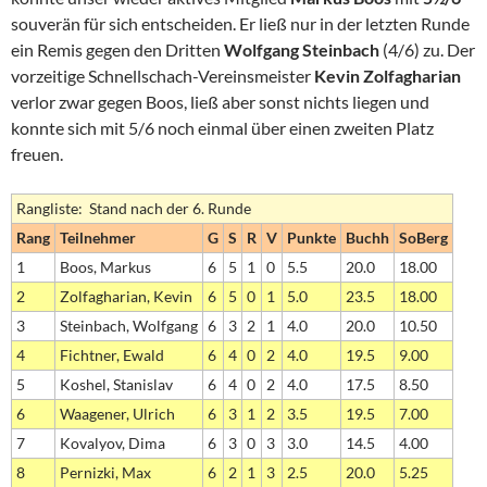
souverän für sich entscheiden. Er ließ nur in der letzten Runde
ein Remis gegen den Dritten
Wolfgang Steinbach
(4/6) zu. Der
vorzeitige Schnellschach-Vereinsmeister
Kevin Zolfagharian
verlor zwar gegen Boos, ließ aber sonst nichts liegen und
konnte sich mit 5/6 noch einmal über einen zweiten Platz
freuen.
Rangliste: Stand nach der 6. Runde
Rang
Teilnehmer
G
S
R
V
Punkte
Buchh
SoBerg
1
Boos, Markus
6
5
1
0
5.5
20.0
18.00
2
Zolfagharian, Kevin
6
5
0
1
5.0
23.5
18.00
3
Steinbach, Wolfgang
6
3
2
1
4.0
20.0
10.50
4
Fichtner, Ewald
6
4
0
2
4.0
19.5
9.00
5
Koshel, Stanislav
6
4
0
2
4.0
17.5
8.50
6
Waagener, Ulrich
6
3
1
2
3.5
19.5
7.00
7
Kovalyov, Dima
6
3
0
3
3.0
14.5
4.00
8
Pernizki, Max
6
2
1
3
2.5
20.0
5.25