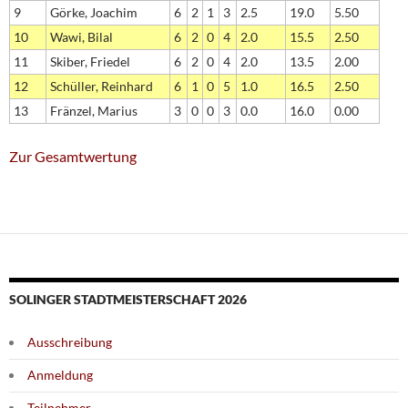
9
Görke, Joachim
6
2
1
3
2.5
19.0
5.50
10
Wawi, Bilal
6
2
0
4
2.0
15.5
2.50
11
Skiber, Friedel
6
2
0
4
2.0
13.5
2.00
12
Schüller, Reinhard
6
1
0
5
1.0
16.5
2.50
13
Fränzel, Marius
3
0
0
3
0.0
16.0
0.00
Zur Gesamtwertung
SOLINGER STADTMEISTERSCHAFT 2026
Ausschreibung
Anmeldung
Teilnehmer