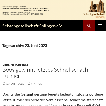
Zum
Inhalt
springen
Suchen
Schachgesellschaft Solingen e.V.
PRIMÄR
MENÜ
Tagesarchiv: 23. Juni 2023
VEREINSTURNIERE
Boos gewinnt letztes Schnellschach-
Turnier
23. JUNI 2023
MARIUS
Das für die Gesamtwertung bereits bedeutungslos gewordene
letzte Turnier der Serie der Vereinsschnellschachmeisterschaft
konnte unser wieder aktives Mitglied
Markus Boos
mit
5½/6