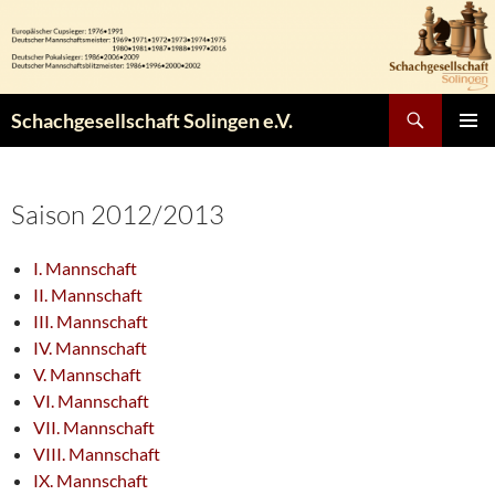
Zum
Inhalt
springen
Suchen
Schachgesellschaft Solingen e.V.
PRIMÄR
MENÜ
Saison 2012/2013
I. Mannschaft
II. Mannschaft
III. Mannschaft
IV. Mannschaft
V. Mannschaft
VI. Mannschaft
VII. Mannschaft
VIII. Mannschaft
IX. Mannschaft