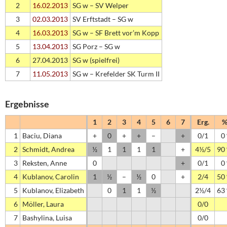
2
16.02.2013
SG w – SV Welper
3
02.03.2013
SV Erftstadt – SG w
4
16.03.2013
SG w – SF Brett vor’m Kopp
5
13.04.2013
SG Porz – SG w
6
27.04.2013
SG w (spielfrei)
7
11.05.2013
SG w – Krefelder SK Turm II
Ergebnisse
1
2
3
4
5
6
7
Erg.
1
Baciu, Diana
+
0
+
+
–
+
0/1
0
2
Schmidt, Andrea
½
1
1
1
1
+
4½/5
90
3
Reksten, Anne
0
+
0/1
0
4
Kublanov, Carolin
1
½
–
½
0
+
2/4
50
5
Kublanov, Elizabeth
0
1
1
½
2½/4
63
6
Möller, Laura
0/0
7
Bashylina, Luisa
0/0