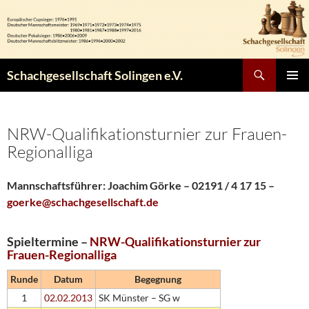
Zum
Inhalt
springen
Suchen
Schachgesellschaft Solingen e.V.
PRIMÄR
MENÜ
NRW-Qualifikationsturnier zur Frauen-
Regionalliga
Mannschaftsführer:
Joachim Görke – 02191 / 4 17 15 –
goerke@schachgesellschaft.de
Spieltermine –
NRW-Qualifikationsturnier zur
Frauen-Regionalliga
Runde
Datum
Begegnung
1
02.02.2013
SK Münster – SG w