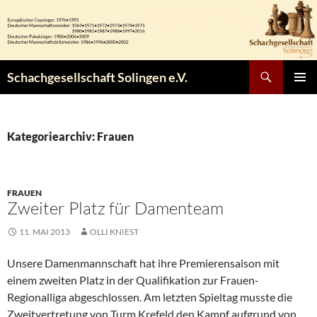
Zum
Inhalt
springen
Suchen
Schachgesellschaft Solingen e.V.
PRIMÄR
MENÜ
Kategoriearchiv: Frauen
FRAUEN
Zweiter Platz für Damenteam
11. MAI 2013
OLLI KNIEST
Unsere Damenmannschaft hat ihre Premierensaison mit
einem zweiten Platz in der Qualifikation zur Frauen-
Regionalliga abgeschlossen. Am letzten Spieltag musste die
Zweitvertretung von Turm Krefeld den Kampf aufgrund von