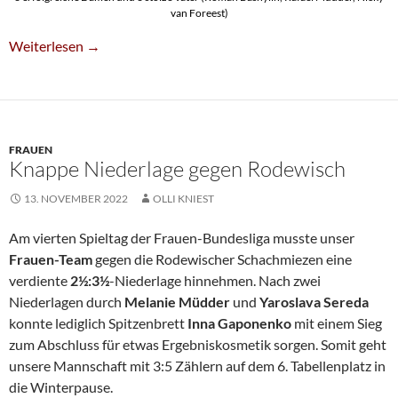
van Foreest)
SG-Frauen Gewinnen »Achterbahn«-Kampf Gegen Harksheide
Weiterlesen
→
FRAUEN
Knappe Niederlage gegen Rodewisch
13. NOVEMBER 2022
OLLI KNIEST
Am vierten Spieltag der Frauen-Bundesliga musste unser
Frauen-Team
gegen die Rodewischer Schachmiezen eine
verdiente
2½:3½
-Niederlage hinnehmen. Nach zwei
Niederlagen durch
Melanie Müdder
und
Yaroslava Sereda
konnte lediglich Spitzenbrett
Inna Gaponenko
mit einem Sieg
zum Abschluss für etwas Ergebniskosmetik sorgen. Somit geht
unsere Mannschaft mit 3:5 Zählern auf dem 6. Tabellenplatz in
die Winterpause.