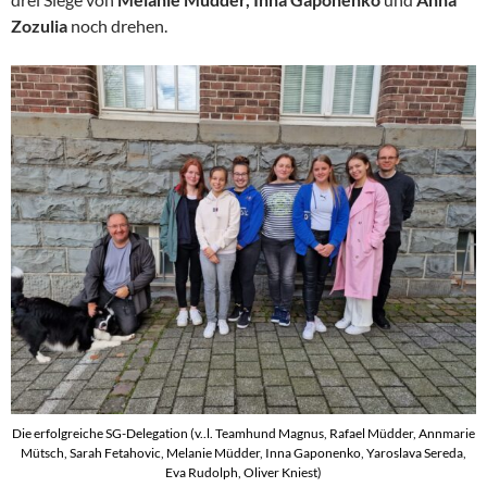
Zozulia
noch drehen.
Die erfolgreiche SG-Delegation (v..l. Teamhund Magnus, Rafael Müdder, Annmarie
Mütsch, Sarah Fetahovic, Melanie Müdder, Inna Gaponenko, Yaroslava Sereda,
Eva Rudolph, Oliver Kniest)