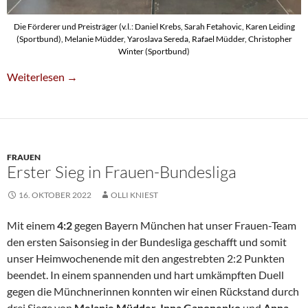
Die Förderer und Preisträger (v.l.: Daniel Krebs, Sarah Fetahovic, Karen Leiding
(Sportbund), Melanie Müdder, Yaroslava Sereda, Rafael Müdder, Christopher
Winter (Sportbund)
SG-Mädchen Erhalten Solinger Jugendsport-Teampreis
Weiterlesen
→
FRAUEN
Erster Sieg in Frauen-Bundesliga
16. OKTOBER 2022
OLLI KNIEST
Mit einem
4:2
gegen Bayern München hat unser Frauen-Team
den ersten Saisonsieg in der Bundesliga geschafft und somit
unser Heimwochenende mit den angestrebten 2:2 Punkten
beendet. In einem spannenden und hart umkämpften Duell
gegen die Münchnerinnen konnten wir einen Rückstand durch
drei Siege von
Melanie Müdder, Inna Gaponenko
und
Anna