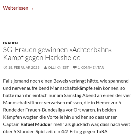
Sieg Gegen HSK Und Positives Punktekonto In Der Frauen-Bund
Weiterlesen
→
FRAUEN
SG-Frauen gewinnen »Achterbahn«-
Kampf gegen Harksheide
18. FEBRUAR 2023
OLLI KNIEST
1 KOMMENTAR
Falls jemand noch einen Beweis verlangt hätte, wie spannend
und nervenaufreibend Mannschaftskämpfe sein können, so
hätte man ihn einfach nur am Samstag Abend an einen der vier
Mannschaftsführer verweisen müssen, die in Hemer zur 5.
Runde der Frauen-Bundesliga vor Ort waren. In beiden
Kämpfen wogten die Vorteile hin und her, so dass unser
Captain
Rafael Müdder
mehr als glücklich war, dass nach weit
über 5 Stunden Spielzeit ein
4:2
-Erfolg gegen TuRA