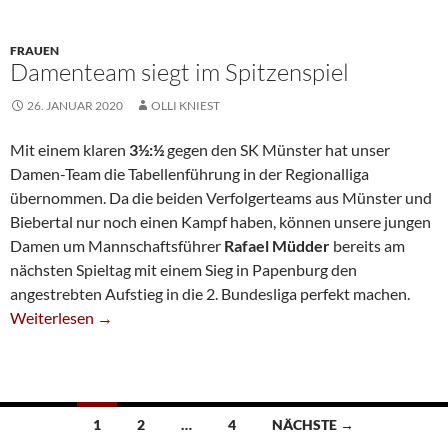
FRAUEN
Damenteam siegt im Spitzenspiel
26. JANUAR 2020
OLLI KNIEST
Mit einem klaren
3½:½
gegen den SK Münster hat unser
Damen-Team die Tabellenführung in der Regionalliga
übernommen. Da die beiden Verfolgerteams aus Münster und
Biebertal nur noch einen Kampf haben, können unsere jungen
Damen um Mannschaftsführer
Rafael Müdder
bereits am
nächsten Spieltag mit einem Sieg in Papenburg den
angestrebten Aufstieg in die 2. Bundesliga perfekt machen.
Damenteam Siegt Im Spitzenspiel
Weiterlesen
→
Beitragsnavigation
1
2
…
4
NÄCHSTE →