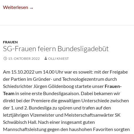
Erster Sieg In Frauen-Bundesliga
Weiterlesen
→
FRAUEN
SG-Frauen feiern Bundesligadebüt
15. OKTOBER 2022
OLLI KNIEST
Am 15.10.2022 um 14.00 Uhr war es soweit: mit der Freigabe
der Partien im Gründer- und Technologiezentrum durch
Schiedsrichter Jürgen Göldenboog startete unser
Frauen-
Team
in seine erste Bundesligasaison. Dabei bekamen wir
direkt bei der Premiere die gewaltigen Unterschiede zwischen
der 1. und 2. Bundesliga zu spüren und trafen auf den
letztjährigen Vizemeister und Meisterschaftsanwärter SK
Schwäbisch Hall. Nach einer insgesamt guten
Mannschaftsleistung gegen den haushohen Favoriten sorgten