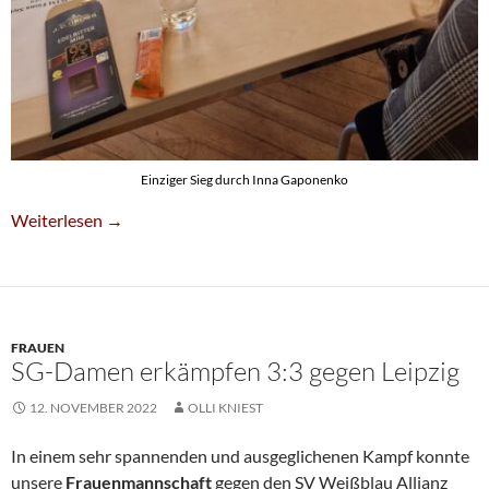
Einziger Sieg durch Inna Gaponenko
Knappe Niederlage Gegen Rodewisch
Weiterlesen
→
FRAUEN
SG-Damen erkämpfen 3:3 gegen Leipzig
12. NOVEMBER 2022
OLLI KNIEST
In einem sehr spannenden und ausgeglichenen Kampf konnte
unsere
Frauenmannschaft
gegen den SV Weißblau Allianz