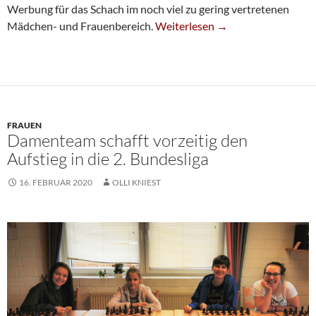
Werbung für das Schach im noch viel zu gering vertretenen
SG-Mädchen Sehr Erfolgreich B
Mädchen- und Frauenbereich.
Weiterlesen
→
FRAUEN
Damenteam schafft vorzeitig den
Aufstieg in die 2. Bundesliga
16. FEBRUAR 2020
OLLI KNIEST