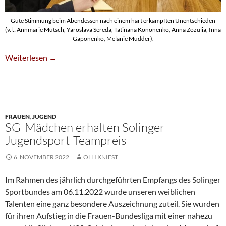
Gute Stimmung beim Abendessen nach einem hart erkämpften Unentschieden
(v.l.: Annmarie Mütsch, Yaroslava Sereda, Tatinana Kononenko, Anna Zozulia, Inna
Gaponenko, Melanie Müdder).
SG-Damen Erkämpfen 3:3 Gegen Leipzig
Weiterlesen
→
FRAUEN
,
JUGEND
SG-Mädchen erhalten Solinger
Jugendsport-Teampreis
6. NOVEMBER 2022
OLLI KNIEST
Im Rahmen des jährlich durchgeführten Empfangs des Solinger
Sportbundes am 06.11.2022 wurde unseren weiblichen
Talenten eine ganz besondere Auszeichnung zuteil. Sie wurden
für ihren Aufstieg in die Frauen-Bundesliga mit einer nahezu