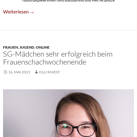
Nationalspielerinnen Nino Batsiashvilli und Meri Arabidze
SG-Frauen Feiern Bundesligadebüt
Weiterlesen
→
FRAUEN
,
JUGEND
,
ONLINE
SG-Mädchen sehr erfolgreich beim
Frauenschachwochenende
16. MAI 2021
OLLI KNIEST