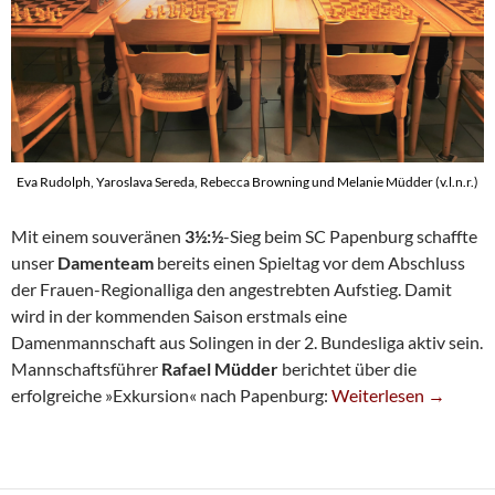
Eva Rudolph, Yaroslava Sereda, Rebecca Browning und Melanie Müdder (v.l.n.r.)
Mit einem souveränen
3½:½
-Sieg beim SC Papenburg schaffte
unser
Damenteam
bereits einen Spieltag vor dem Abschluss
der Frauen-Regionalliga den angestrebten Aufstieg. Damit
wird in der kommenden Saison erstmals eine
Damenmannschaft aus Solingen in der 2. Bundesliga aktiv sein.
Mannschaftsführer
Rafael Müdder
berichtet über die
Damenteam Schafft Vor
erfolgreiche »Exkursion« nach Papenburg:
Weiterlesen
→