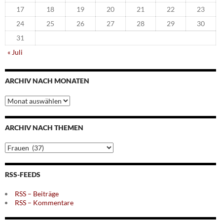
17
18
19
20
21
22
23
24
25
26
27
28
29
30
31
« Juli
ARCHIV NACH MONATEN
Archiv
nach
Monaten
ARCHIV NACH THEMEN
Archiv
nach
Themen
RSS-FEEDS
RSS – Beiträge
RSS – Kommentare