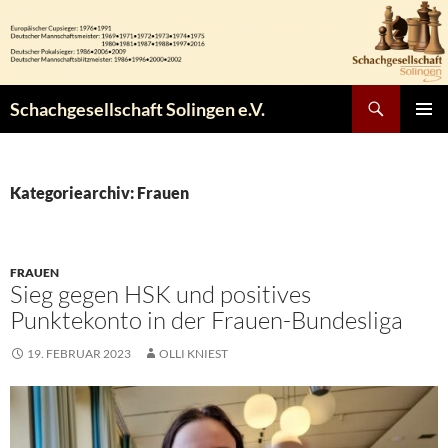
Zum
Inhalt
springen
Suchen
Schachgesellschaft Solingen e.V.
PRIMÄR
MENÜ
Kategoriearchiv: Frauen
FRAUEN
Sieg gegen HSK und positives
Punktekonto in der Frauen-Bundesliga
19. FEBRUAR 2023
OLLI KNIEST