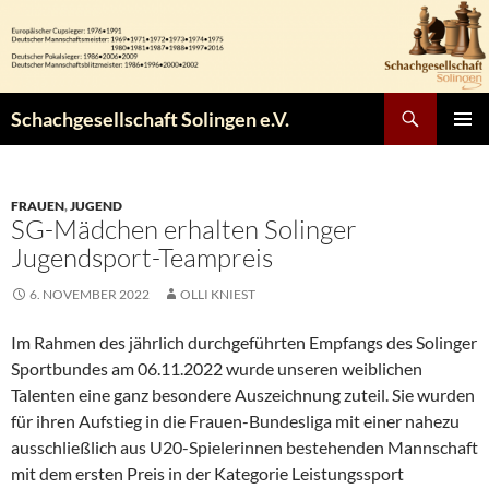
Zum
Inhalt
springen
Suchen
Schachgesellschaft Solingen e.V.
PRIMÄR
MENÜ
FRAUEN
,
JUGEND
SG-Mädchen erhalten Solinger
Jugendsport-Teampreis
6. NOVEMBER 2022
OLLI KNIEST
Im Rahmen des jährlich durchgeführten Empfangs des Solinger
Sportbundes am 06.11.2022 wurde unseren weiblichen
Talenten eine ganz besondere Auszeichnung zuteil. Sie wurden
für ihren Aufstieg in die Frauen-Bundesliga mit einer nahezu
ausschließlich aus U20-Spielerinnen bestehenden Mannschaft
mit dem ersten Preis in der Kategorie Leistungssport