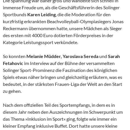
Die Spannung war daher groß und wandelte sich schnell in
immense Freude um, als die Geschäftsführerin des Solinger
Sportbunds
Karen Leiding
, die die Moderation für den
kurzfristig erkrankten Beachvolleyball-Olympiasiegers Jonas
Reckermann übernommen hatte, unsere Mädchen als Sieger
des ersten mit 4000 Euro dotierten Förderpreises in der
Kategorie Leistungssport verkündete.
So konnten
Melanie Müdder, Yaroslava Sereda
und
Sarah
Fetahovic
im Interview auf der Bühne der versammelten
Solinger Sport-Prominenz die Faszination des königlichen
Spiels etwas näher bringen und gleichzeitig erläutern, was es
bedeutet, in der stärksten Frauen-Liga der Welt an den Start
zu gehen.
Nach dem offiziellen Teil des Sportempfangs, in dem es in
diesem Jahr neben den Auszeichnungen im Schwerpunkt um
das Thema »Inklusion im Sport« ging, folgte wie immer ein
kleiner Empfang inklusive Buffet. Dort hatte unsere kleine