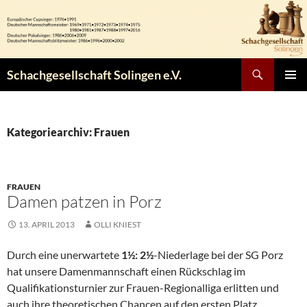
Zum
Inhalt
springen
Suchen
Schachgesellschaft Solingen e.V.
PRIMÄR
MENÜ
Kategoriearchiv: Frauen
FRAUEN
Damen patzen in Porz
13. APRIL 2013
OLLI KNIEST
Durch eine unerwartete
1½: 2½
-Niederlage bei der SG Porz
hat unsere Damenmannschaft einen Rückschlag im
Qualifikationsturnier zur Frauen-Regionalliga erlitten und
auch ihre theoretischen Chancen auf den ersten Platz