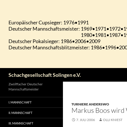
Zum
Inhalt
springen
Suchen
Schachgesellschaft Solingen e.V.
Zwölffacher Deutscher
Mannschaftsmeister
I. MANNSCHAFT
TURNIERE ANDERSWO
Markus Boos wird 
II. MANNSCHAFT
7. JULI 2006
OLLI KNIEST
III. MANNSCHAFT