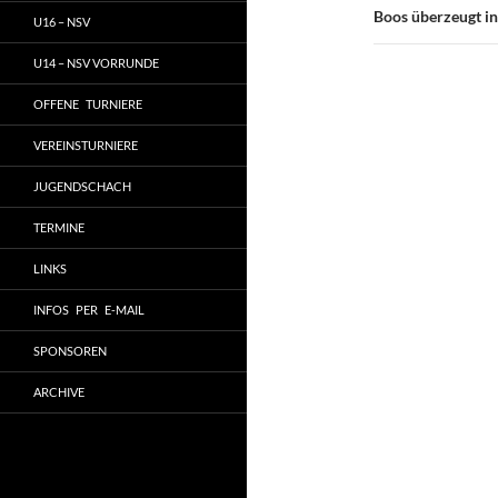
Boos überzeugt in
U16 – NSV
U14 – NSV VORRUNDE
OFFENE TURNIERE
VEREINSTURNIERE
JUGENDSCHACH
TERMINE
LINKS
INFOS PER E-MAIL
SPONSOREN
ARCHIVE