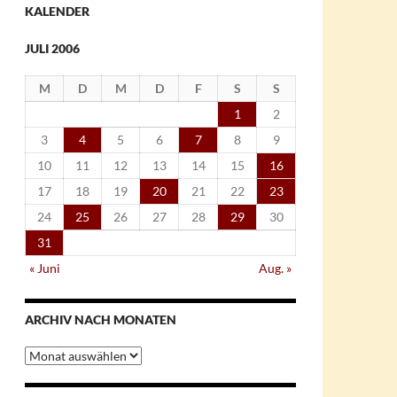
KALENDER
JULI 2006
M
D
M
D
F
S
S
1
2
3
4
5
6
7
8
9
10
11
12
13
14
15
16
17
18
19
20
21
22
23
24
25
26
27
28
29
30
31
« Juni
Aug. »
ARCHIV NACH MONATEN
Archiv
nach
Monaten