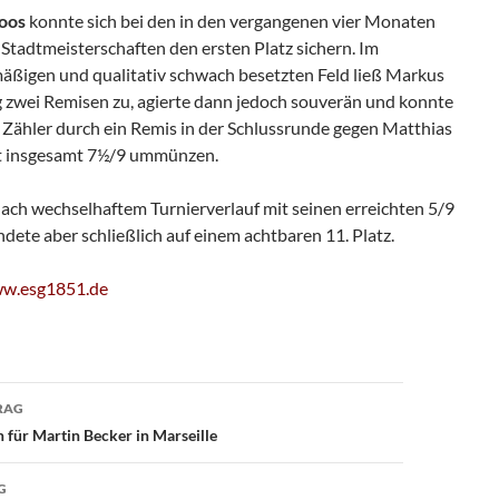
oos
konnte sich bei den in den vergangenen vier Monaten
tadtmeisterschaften den ersten Platz sichern. Im
mäßigen und qualitativ schwach besetzten Feld ließ Markus
ig zwei Remisen zu, agierte dann jedoch souverän und konnte
Zähler durch ein Remis in der Schlussrunde gegen Matthias
t insgesamt 7½/9 ummünzen.
ach wechselhaftem Turnierverlauf mit seinen erreichten 5/9
landete aber schließlich auf einem achtbaren 11. Platz.
w.esg1851.de
avigation
RAG
n für Martin Becker in Marseille
G