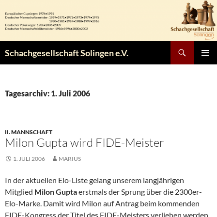
Zum
Inhalt
springen
Suchen
Schachgesellschaft Solingen e.V.
PRIMÄR
MENÜ
Tagesarchiv: 1. Juli 2006
II. MANNSCHAFT
Milon Gupta wird FIDE-Meister
1. JULI 2006
MARIUS
In der aktuellen Elo-Liste gelang unserem langjährigen
Mitglied
Milon Gupta
erstmals der Sprung über die 2300er-
Elo-Marke. Damit wird Milon auf Antrag beim kommenden
FIDE-Kongress der Titel des FIDE-Meisters verliehen werden.