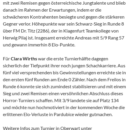
mit zwei Remisen gegen österreichische Jungtalente und blieb
danach im Rahmen der Erwartungen, indem er die
schwächeren Kontrahenten besiegte und gegen die stärkeren
Gegner verlor. Höhepunkte war sein Schwarz-Sieg in Runde 8
über FM Dr. Titz (2286), der in Klagenfurt Teamkollege von
Herwig Pilaj ist. Insgesamt erreichte Andreas mit 5/9 Rang 57
und gewann immerhin 8 Elo-Punkte.
Für
Clara Wirths
war die erste Turnierhälfte dagegen
sicherlich der Tiefpunkt ihrer noch jungen Schachkarriere. Aus
fünf viel versprechenden bis Gewinnstellungen erreichte sie in
den ersten fünf Runden am Ende 0 Zähler. Nach dem Freilos in
Runde 6 konnte sie sich zumindest stabilisieren und mit einem
Sieg und zwei Remisen einen versöhnlichen Abschluss dieses
Horror-Turniers schaffen. Mit 3/9 landete sie auf Platz 134
und möchte nun hochmotiviert in der kommenden Woche die
erlittenen Elo-Verluste in Pardubice wieder gutmachen.
Weitere Infos zum Turnier in Oberwart unter