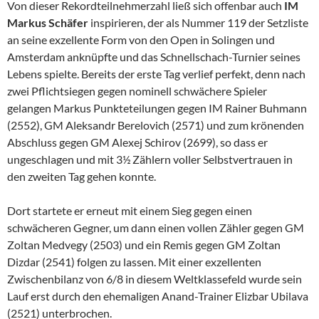
Von dieser Rekordteilnehmerzahl ließ sich offenbar auch
IM
Markus Schäfer
inspirieren, der als Nummer 119 der Setzliste
an seine exzellente Form von den Open in Solingen und
Amsterdam anknüpfte und das Schnellschach-Turnier seines
Lebens spielte. Bereits der erste Tag verlief perfekt, denn nach
zwei Pflichtsiegen gegen nominell schwächere Spieler
gelangen Markus Punkteteilungen gegen IM Rainer Buhmann
(2552), GM Aleksandr Berelovich (2571) und zum krönenden
Abschluss gegen GM Alexej Schirov (2699), so dass er
ungeschlagen und mit 3½ Zählern voller Selbstvertrauen in
den zweiten Tag gehen konnte.
Dort startete er erneut mit einem Sieg gegen einen
schwächeren Gegner, um dann einen vollen Zähler gegen GM
Zoltan Medvegy (2503) und ein Remis gegen GM Zoltan
Dizdar (2541) folgen zu lassen. Mit einer exzellenten
Zwischenbilanz von 6/8 in diesem Weltklassefeld wurde sein
Lauf erst durch den ehemaligen Anand-Trainer Elizbar Ubilava
(2521) unterbrochen.