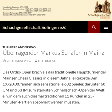
Zum
Inhalt
springen
Suchen
Schachgesellschaft Solingen e.V.
PRIMÄR
MENÜ
TURNIERE ANDERSWO
Überragender Markus Schäfer in Mainz
20. AUGUST 2006
OLLI KNIEST
Das Ordix-Open brach als das traditionelle Hauptturnier der
Mainzer Chess Classics in diesem Jahr alle Rekorde. Am
19./20.08. fanden sich sensationelle 632 Spieler, darunter 68
GM und 53 IM zum stärksten Schnellschach-Open der Welt
ein, in dem auch diesmal traditionell 11 Runden in 25-
Minuten-Partien absolviert werden mussten.