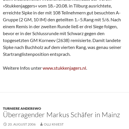
»Stukkenjaggers« vom 18.–20.08. in Tilburg ausrichtete,
erreichte Sipke in der mit 108 Teilnehmern gut besuchten A-
Gruppe (2 GM, 10 IM) den geteilten 1.–5.Rang mit 5/6. Nach
einem Remis in der zweiten Runde ließ er drei Siege folgen,
bevor er in der Schlussrunde mit Schwarz gegen den
topgesetzten GM Korneev (2638) remisierte. Damit landete
Sipke nach Buchholz auf dem vierten Rang, was genau seiner
Startranglistenposition entsprach.
Weitere Infos unter
www.stukkenjagers.nl
.
TURNIERE ANDERSWO
Überragender Markus Schäfer in Mainz
20. AUGUST 2006
OLLI KNIEST