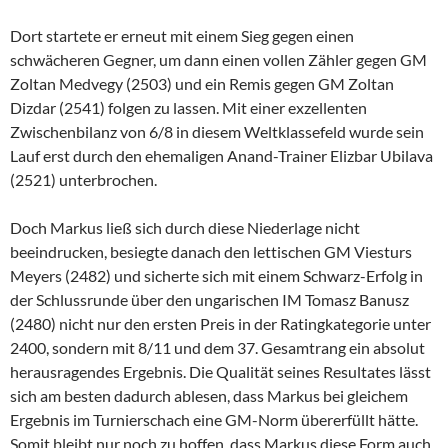
Dort startete er erneut mit einem Sieg gegen einen
schwächeren Gegner, um dann einen vollen Zähler gegen GM
Zoltan Medvegy (2503) und ein Remis gegen GM Zoltan
Dizdar (2541) folgen zu lassen. Mit einer exzellenten
Zwischenbilanz von 6/8 in diesem Weltklassefeld wurde sein
Lauf erst durch den ehemaligen Anand-Trainer Elizbar Ubilava
(2521) unterbrochen.
Doch Markus ließ sich durch diese Niederlage nicht
beeindrucken, besiegte danach den lettischen GM Viesturs
Meyers (2482) und sicherte sich mit einem Schwarz-Erfolg in
der Schlussrunde über den ungarischen IM Tomasz Banusz
(2480) nicht nur den ersten Preis in der Ratingkategorie unter
2400, sondern mit 8/11 und dem 37. Gesamtrang ein absolut
herausragendes Ergebnis. Die Qualität seines Resultates lässt
sich am besten dadurch ablesen, dass Markus bei gleichem
Ergebnis im Turnierschach eine GM-Norm übererfüllt hätte.
Somit bleibt nur noch zu hoffen, dass Markus diese Form auch