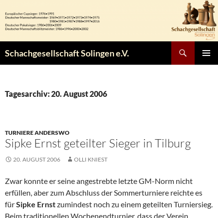
Zum
Inhalt
springen
Suchen
Schachgesellschaft Solingen e.V.
PRIMÄR
MENÜ
Tagesarchiv: 20. August 2006
TURNIERE ANDERSWO
Sipke Ernst geteilter Sieger in Tilburg
20. AUGUST 2006
OLLI KNIEST
Zwar konnte er seine angestrebte letzte GM-Norm nicht
erfüllen, aber zum Abschluss der Sommerturniere reichte es
für
Sipke Ernst
zumindest noch zu einem geteilten Turniersieg.
Beim traditionellen Wochenendturnier, dass der Verein