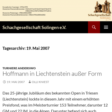
Zum
Inhalt
springen
Suchen
Schachgesellschaft Solingen e.V.
PRIMÄR
MENÜ
Tagesarchiv: 19. Mai 2007
TURNIERE ANDERSWO
Hoffmann in Liechtenstein außer Form
19. MAI 2007
OLLI KNIEST
Das 25-jährige Jubiläum des bekannten Open in Triesen
(Liechtenstein) lockte in diesem Jahr mit einem erhöhten
Preisfond, was im Meisterturnier 153 Teilnehmer, darunter 12
GM und 22 IM, in die Alpen. Darunter befand sich auch