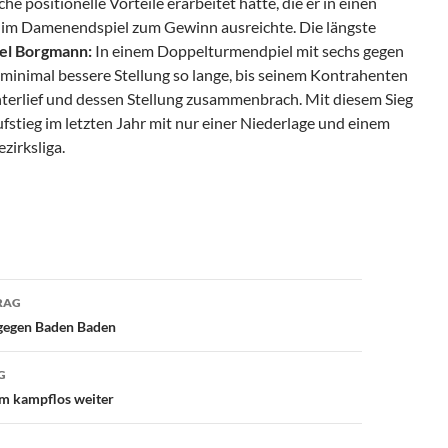
che positionelle Vorteile erarbeitet hatte, die er in einen
 im Damenendspiel zum Gewinn ausreichte. Die längste
el Borgmann:
In einem Doppelturmendpiel mit sechs gegen
 minimal bessere Stellung so lange, bis seinem Kontrahenten
nterlief und dessen Stellung zusammenbrach. Mit diesem Sieg
ufstieg im letzten Jahr mit nur einer Niederlage und einem
ezirksliga.
avigation
RAG
 gegen Baden Baden
G
m kampflos weiter