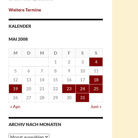
Weitere Termine
KALENDER
MAI 2008
M
D
M
D
F
S
S
1
2
3
4
5
6
7
8
9
10
11
12
13
14
15
16
17
18
19
20
21
22
23
24
25
26
27
28
29
30
31
« Apr.
Juni »
ARCHIV NACH MONATEN
Archiv