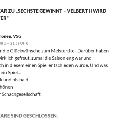
R ZU „SECHSTE GEWINNT – VELBERT II WIRD
TER“
chönen, VSG
08 UM 21:59 UHR
r die Glückwünsche zum Meistertitel. Darüber haben
irklich gefreut, zumal die Saison eng war und
ich in diesem einen Spiel entschieden wurde. Und was
 ein Spiel…
k und bis bald
chönen
r Schachgesellschaft
ARE SIND GESCHLOSSEN.