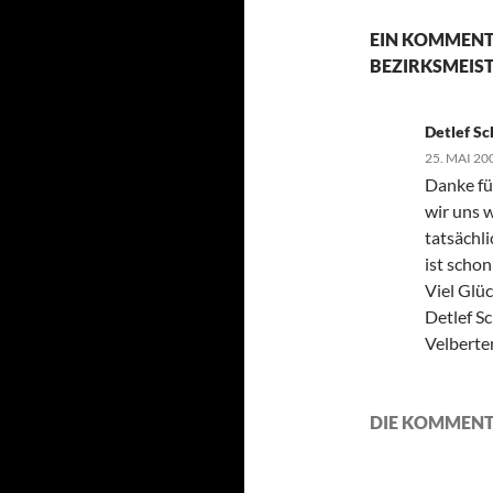
EIN KOMMENTA
BEZIRKSMEIS
Detlef S
25. MAI 20
Danke fü
wir uns w
tatsächl
ist schon
Viel Glüc
Detlef S
Velberte
DIE KOMMENT