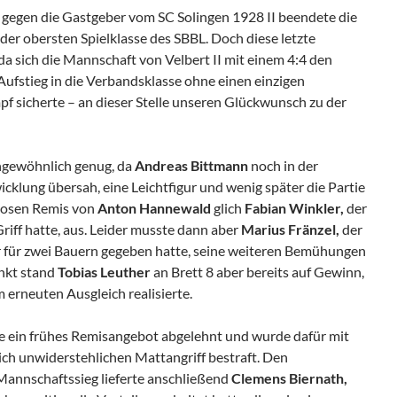
gegen die Gastgeber vom SC Solingen 1928 II beendete die
 der obersten Spielklasse des SBBL. Doch diese letzte
a sich die Mannschaft von Velbert II mit einem 4:4 den
Aufstieg in die Verbandsklasse ohne einen einzigen
 sicherte – an dieser Stelle unseren Glückwunsch zu der
ngewöhnlich genug, da
Andreas Bittmann
noch in der
icklung übersah, eine Leichtfigur und wenig später die Partie
nlosen Remis von
Anton Hannewald
glich
Fabian Winkler,
der
iff hatte, aus. Leider musste dann aber
Marius Fränzel,
der
er für zwei Bauern gegeben hatte, seine weiteren Bemühungen
unkt stand
Tobias Leuther
an Brett 8 aber bereits auf Gewinn,
 erneuten Ausgleich realisierte.
 ein frühes Remisangebot abgelehnt und wurde dafür mit
ich unwiderstehlichen Mattangriff bestraft. Den
annschaftssieg lieferte anschließend
Clemens Biernath,