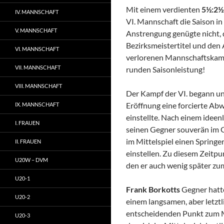
Mit einem verdienten
5½:2½
IV. MANNSCHAFT
VI. Mannschaft die Saison in
V. MANNSCHAFT
Anstrengung genügte nicht, d
Bezirksmeistertitel und den 
VI. MANNSCHAFT
verlorenen Mannschaftskampf
VII. MANNSCHAFT
runden Saisonleistung!
VIII. MANNSCHAFT
Der Kampf der VI. begann u
Eröffnung eine forcierte Abw
IX. MANNSCHAFT
einstellte. Nach einem idee
I. FRAUEN
seinen Gegner souverän im Gr
im Mittelspiel einen Spring
II. FRAUEN
einstellen. Zu diesem Zeitp
U20W – DVM
den er auch wenig später zum
U20-1
Frank Borkotts
Gegner hatte
U20-2
einem langsamen, aber letztl
entscheidenden Punkt zum M
U20-3