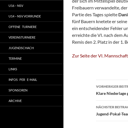
der sich im Mittelspiel deutli
U16 – NSV
Freibauern verwandelte, der
Partie des Tages spielte
Dani
U14 – NSV VORRUNDE
fünf Bauern knetete er seine
OFFENE TURNIERE
ein entscheidender Fehler u
erreichte die VI. nach dem A
VEREINSTURNIERE
Remis den 2. Platz in der 1. B
JUGENDSCHACH
Zur Seite der VI. Mannschaft
TERMINE
LINKS
INFOS PER E-MAIL
Beitragsn
VORHERIGER BEIT
SPONSOREN
Klare Niederlage
ARCHIVE
NÄCHSTER BEITRA
Jugend-Pokal-Tea