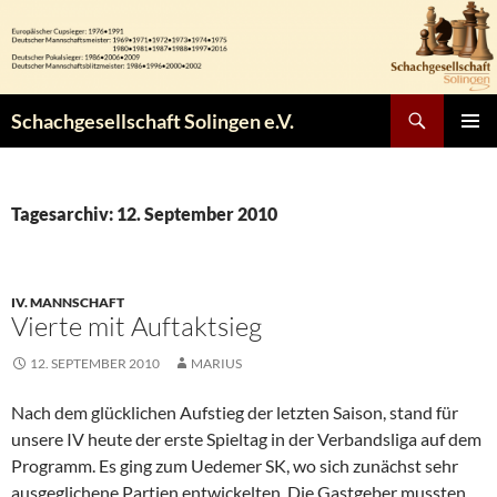
Zum
Inhalt
springen
Suchen
Schachgesellschaft Solingen e.V.
PRIMÄR
MENÜ
Tagesarchiv: 12. September 2010
IV. MANNSCHAFT
Vierte mit Auftaktsieg
12. SEPTEMBER 2010
MARIUS
Nach dem glücklichen Aufstieg der letzten Saison, stand für
unsere IV heute der erste Spieltag in der Verbandsliga auf dem
Programm. Es ging zum Uedemer SK, wo sich zunächst sehr
ausgeglichene Partien entwickelten. Die Gastgeber mussten