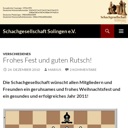
Zum
Inhalt
springen
Suchen
Schachgesellschaft Solingen e.V.
PRIMÄR
MENÜ
VERSCHIEDENES
Frohes Fest und guten Rutsch!
24. DEZEMBER 2010
MARIUS
2 KOMMENTARE
Die Schachgesellschaft wünscht allen Mitgliedern und
Freunden ein geruhsames und frohes Weihnachtsfest und
ein gesundes und erfolgreiches Jahr 2011!