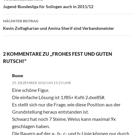
Jugend-Bundesliga für Solingen auch in 2011/12
NÄCHSTER BEITRAG
Kevin Zolfagharian und Amina Sherif sind Verbandsmeister
2 KOMMENTARE ZU „FROHES FEST UND GUTEN
RUTSCH!“
Busse
25. DEZEMBER 2010 UM 13:23 UHR
Eine schöne Figur.
Die einfache Lösung ist 1.f8S+ Kxf6 2.dxe8S#.
Es stellt sich nur die Frage, wie diese Position aus der
Grundstellung heraus entstanden ist.
Schwarz hat noch 7 Steine, Weiss kann maximal 9x
geschlagen haben.
Die Bauern auf der a-, b-, c- und h-Linie können nur durch