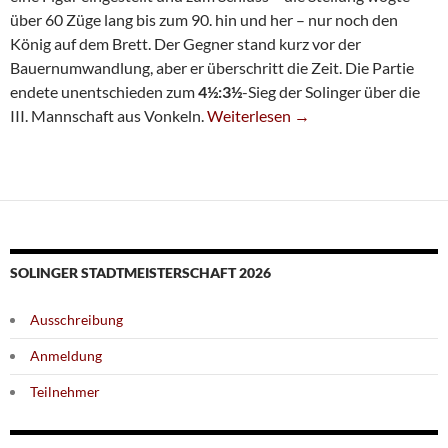
über 60 Züge lang bis zum 90. hin und her – nur noch den
König auf dem Brett. Der Gegner stand kurz vor der
Bauernumwandlung, aber er überschritt die Zeit. Die Partie
endete unentschieden zum
4½:3½
-Sieg der Solinger über die
Siebte Gewinnt Knapp Über Die Ze
III. Mannschaft aus Vonkeln.
Weiterlesen
→
SOLINGER STADTMEISTERSCHAFT 2026
Ausschreibung
Anmeldung
Teilnehmer