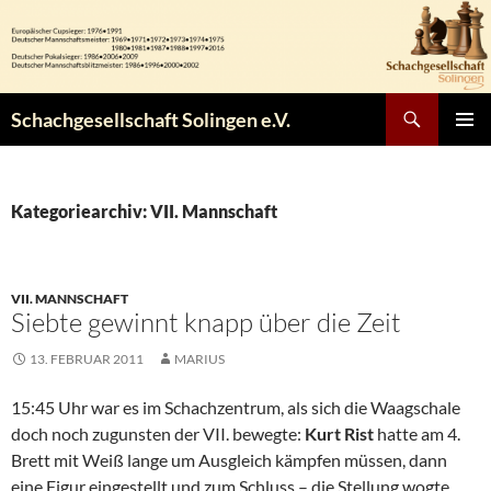
Zum
Inhalt
springen
Suchen
Schachgesellschaft Solingen e.V.
PRIMÄR
MENÜ
Kategoriearchiv: VII. Mannschaft
VII. MANNSCHAFT
Siebte gewinnt knapp über die Zeit
13. FEBRUAR 2011
MARIUS
15:45 Uhr war es im Schachzentrum, als sich die Waagschale
doch noch zugunsten der VII. bewegte:
Kurt Rist
hatte am 4.
Brett mit Weiß lange um Ausgleich kämpfen müssen, dann
eine Figur eingestellt und zum Schluss – die Stellung wogte