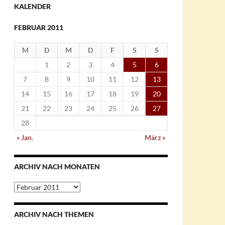
KALENDER
FEBRUAR 2011
M
D
M
D
F
S
S
1
2
3
4
5
6
7
8
9
10
11
12
13
14
15
16
17
18
19
20
21
22
23
24
25
26
27
28
« Jan.
März »
ARCHIV NACH MONATEN
Archiv
nach
Monaten
ARCHIV NACH THEMEN