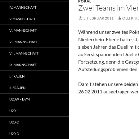
POKAL
Zwei Teams im Vier
IV. MANNSCHAFT
5. FEBRUAR 2011
OLLI KNI
V. MANNSCHAFT
VI. MANNSCHAFT
Während unser zweites Pokalt
Niederrhein-Ebene hatte, sta
VII. MANNSCHAFT
sieben Jahren das Duell mit
VIII. MANNSCHAFT
äußerst spannenden Duelle (
Fortsetzung, denn die Gast
IX. MANNSCHAFT
Aufstellungsproblemen den
I. FRAUEN
Damit stehen unsere beiden 
II. FRAUEN
26.02.2011 ausgetragen wer
U20W – DVM
U20-1
U20-2
U20-3