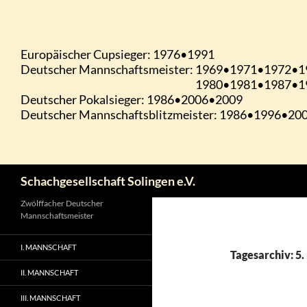
Zum
Inhalt
springen
Suchen
Schachgesellschaft Solingen e.V.
Zwölffacher Deutscher
Mannschaftsmeister
I. MANNSCHAFT
Tagesarchiv: 5.
II. MANNSCHAFT
III. MANNSCHAFT