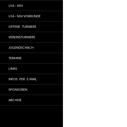
U16 – NSV
U14 – NSV VORRUNDE
OFFENE TURNIERE
VEREINSTURNIERE
JUGENDSCHACH
TERMINE
LINKS
INFOS PER E-MAIL
SPONSOREN
ARCHIVE