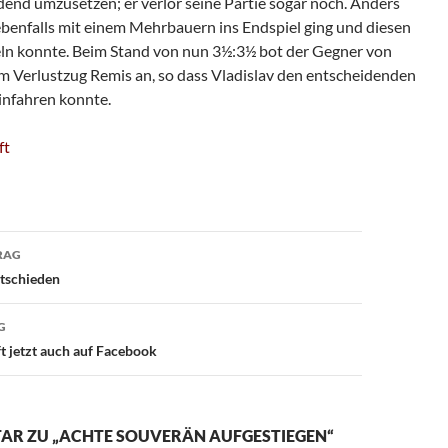
dend umzusetzen; er verlor seine Partie sogar noch. Anders
ebenfalls mit einem Mehrbauern ins Endspiel ging und diesen
n konnte. Beim Stand von nun 3½:3½ bot der Gegner von
m Verlustzug Remis an, so dass Vladislav den entscheidenden
infahren konnte.
ft
avigation
RAG
ntschieden
G
t jetzt auch auf Facebook
AR ZU „ACHTE SOUVERÄN AUFGESTIEGEN“