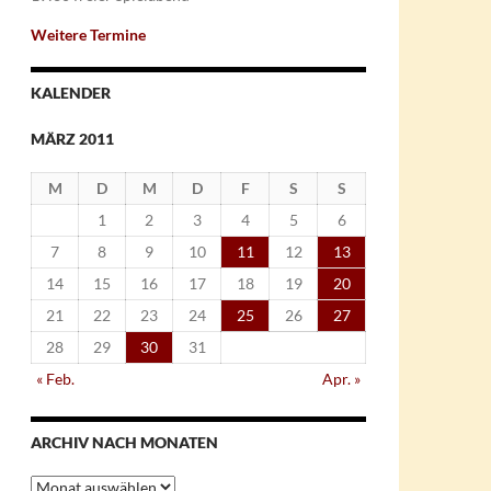
Weitere Termine
KALENDER
MÄRZ 2011
M
D
M
D
F
S
S
1
2
3
4
5
6
7
8
9
10
11
12
13
14
15
16
17
18
19
20
21
22
23
24
25
26
27
28
29
30
31
« Feb.
Apr. »
ARCHIV NACH MONATEN
Archiv