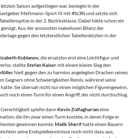
r letzten Saison aufgestiegen war, besiegte in der
astgeber Mettmann-Sport III mit
4½:3½
und setzte sich
abellenspitze in der 2. Bezirksklasse. Dabei hätte schon ein
 genügt. Aus der ansonsten makellosen Bilanz der
ederlage gegen den letztendlichen Tabellenletzten in der
lizabeth Kublanov,
die ersatzlos erst eine Leichtfigur und
rlor, stellte
Stefan Kaiser
mit einem klaren Sieg den
Möller
hielt gegen den zu harmlos angelegten Drachen seines
en Gegners ohne Schwierigkeiten Remis, während seine
hatte: Sie übersah nicht nur einen möglichen Figurengewinn,
auch noch einen Turm für einen Angriff, der nicht durchschlug.
 Gerechtigkeit spielte dann
Kevin Zolfagharian
eine
ation, die ihn zwar einen Turm kostete, in deren Folge er
ahenten gewinnen konnte.
Malik Sherif
hatte einen Bauern
eichten seine Endspielkenntnisse noch nicht dazu aus,