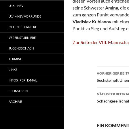
diesen Vorteil auch entschei
U16 – NSV
seine Schwester
Amina,
die 
zum ganzen Punkt verwandel
U14 – NSV VORRUNDE
Vladislav Kublanov
mit eine
OFFENE TURNIERE
Punkt zu Sieg und Aufstieg e
VEREINSTURNIERE
Zur Seite der VIII. Mannscha
JUGENDSCHACH
TERMINE
Beitragsn
LINKS
VORHERIGER BEIT
Sechste holt Une
INFOS PER E-MAIL
SPONSOREN
NÄCHSTER BEITRA
Schachgesellschaf
ARCHIVE
EIN KOMMENT