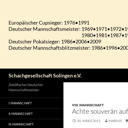
Zum
Inhalt
springen
Suchen
Schachgesellschaft Solingen e.V.
Zwölffacher Deutscher
Mannschaftsmeister
I. MANNSCHAFT
VIII. MANNSCHAFT
Achte souverän au
II. MANNSCHAFT
20. MÄRZ 2011
MARIUS
III. MANNSCHAFT