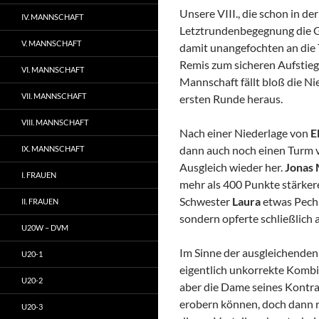
Unsere VIII., die schon in de
IV. MANNSCHAFT
Letztrundenbegegnung die G
V. MANNSCHAFT
damit unangefochten an die T
Remis zum sicheren Aufstieg
VI. MANNSCHAFT
Mannschaft fällt bloß die Ni
VII. MANNSCHAFT
ersten Runde heraus.
VIII. MANNSCHAFT
Nach einer Niederlage von
E
dann auch noch einen Turm ve
IX. MANNSCHAFT
Ausgleich wieder her.
Jonas 
I. FRAUEN
mehr als 400 Punkte stärker
Schwester
Laura
etwas Pech 
II. FRAUEN
sondern opferte schließlich 
U20W – DVM
Im Sinne der ausgleichenden
U20-1
eigentlich unkorrekte Kombin
U20-2
aber die Dame seines Kontr
erobern können, doch dann r
U20-3