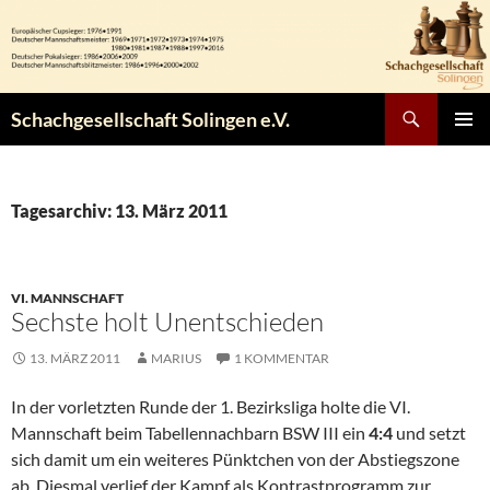
Zum
Inhalt
springen
Suchen
Schachgesellschaft Solingen e.V.
PRIMÄR
MENÜ
Tagesarchiv: 13. März 2011
VI. MANNSCHAFT
Sechste holt Unentschieden
13. MÄRZ 2011
MARIUS
1 KOMMENTAR
In der vorletzten Runde der 1. Bezirksliga holte die VI.
Mannschaft beim Tabellennachbarn BSW III ein
4:4
und setzt
sich damit um ein weiteres Pünktchen von der Abstiegszone
ab. Diesmal verlief der Kampf als Kontrastprogramm zur