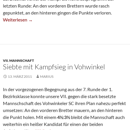
letzten Runde: An den vorderen Brettern wurde rasch
gepunktet, an den hinteren gingen die Punkte verloren.
Sechste Holt Unentschieden
Weiterlesen
→
VII. MANNSCHAFT
Siebte mit Kampfsieg in Vohwinkel
13. MÄRZ 2011
MARIUS
In der vorgezogenen Begegnung aus der 7. Runde der 1.
Bezirksklasse konnte unsere VII. gegen die stark besetzte
Mannschschaft des Vohwinkeler SC ihren Plan nahezu perfekt
umsetzen: An den vorderen Bretter mauern, an den hinteren
die Punkt holen. Mit einem
4½:3½
bleibt die Mannschaft auch
weiterhin ein heißer Kandidat für einen der beiden