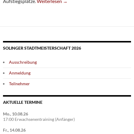
Siebte Mit Kampfsieg In Vohwinkel
Aufstiegsplätze.
Weiterlesen
→
SOLINGER STADTMEISTERSCHAFT 2026
Ausschreibung
Anmeldung
Teilnehmer
AKTUELLE TERMINE
Mo., 10.08.26
17:00 Erwachsenentraining (Anfänger)
Fr., 14.08.26