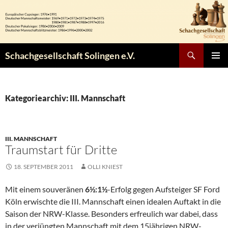
Zum
Inhalt
springen
Suchen
Schachgesellschaft Solingen e.V.
PRIMÄR
MENÜ
Kategoriearchiv: III. Mannschaft
III. MANNSCHAFT
Traumstart für Dritte
18. SEPTEMBER 2011
OLLI KNIEST
Mit einem souveränen
6½:1½
-Erfolg gegen Aufsteiger SF Ford
Köln erwischte die III. Mannschaft einen idealen Auftakt in die
Saison der NRW-Klasse. Besonders erfreulich war dabei, dass
in der verjüngten Mannschaft mit dem 15jährigen NRW-