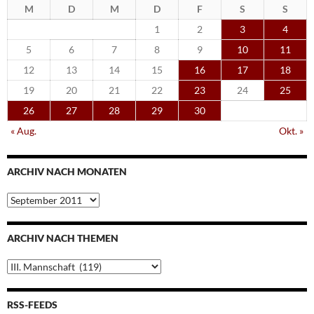
M
D
M
D
F
S
S
1
2
3
4
5
6
7
8
9
10
11
12
13
14
15
16
17
18
19
20
21
22
23
24
25
26
27
28
29
30
« Aug.
Okt. »
ARCHIV NACH MONATEN
Archiv
nach
Monaten
ARCHIV NACH THEMEN
Archiv
nach
Themen
RSS-FEEDS