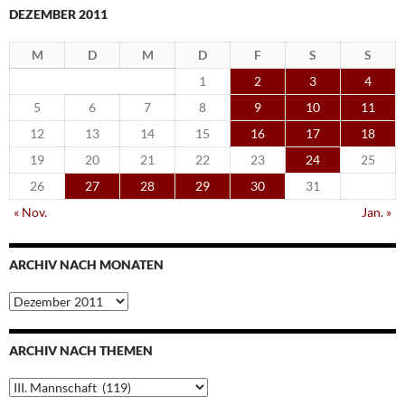
DEZEMBER 2011
M
D
M
D
F
S
S
1
2
3
4
5
6
7
8
9
10
11
12
13
14
15
16
17
18
19
20
21
22
23
24
25
26
27
28
29
30
31
« Nov.
Jan. »
ARCHIV NACH MONATEN
Archiv
nach
Monaten
ARCHIV NACH THEMEN
Archiv
nach