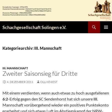
Zum
Inhalt
springen
Suchen
Schachgesellschaft Solingen e.V.
PRIMÄR
MENÜ
Kategoriearchiv: III. Mannschaft
III. MANNSCHAFT
Zweiter Saisonsieg für Dritte
4. DEZEMBER 2011
OLLI KNIEST
Mit einem verdienten, wenn auch etwas zu hoch ausgefallenen
6:2
-Erfolg gegen den SC Sendenhorst hat sich unsere
III
.
Mannschaft vorübergehend wieder ein positives Punktekonto
erarbeitet und sich etwas Luft im Abstiegskampf der NRW-